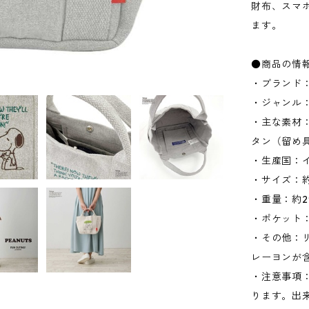
財布、スマ
ます。
●商品の情
・ブランド：
・ジャンル
・主な素材
タン（留め
・生産国：
・サイズ：約W
・重量：約2
・ポケット：
・その他：
レーヨンが
・注意事項
ります。出