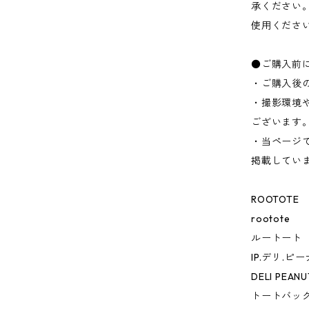
承ください
使用くださ
●ご購入前
・ご購入後
・撮影環境
ございます
・当ページ
掲載してい
ROOTOTE
rootote
ルートート
IP.デリ.ピ
DELI PEANU
トートバッ