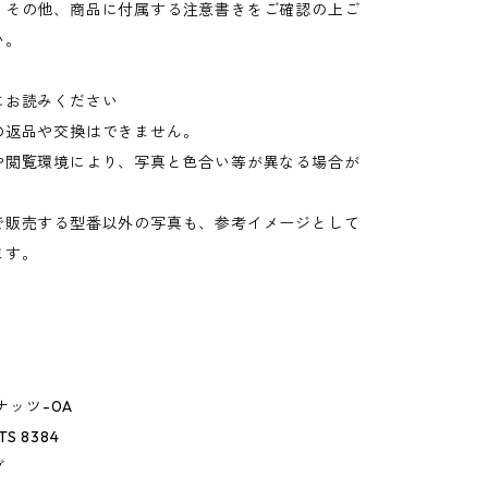
。その他、商品に付属する注意書きをご確認の上ご
い。
にお読みください
の返品や交換はできません。
や閲覧環境により、写真と色合い等が異なる場合が
。
で販売する型番以外の写真も、参考イメージとして
ます。
ーナッツ-0A
TS 8384
グ