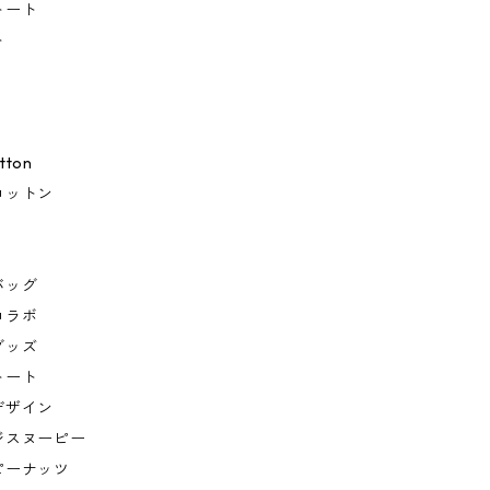
トート
ト
tton
コットン
バッグ
コラボ
グッズ
トート
デザイン
ジスヌーピー
ピーナッツ