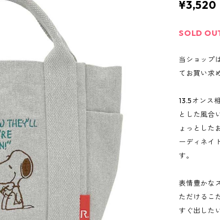
¥3,520
SOLD OU
当ショップ
てお買い求
13.5オン
とした風合
ょっとした
ーディネイ
す。
表情豊かな
ただけるこ
すぐ出した