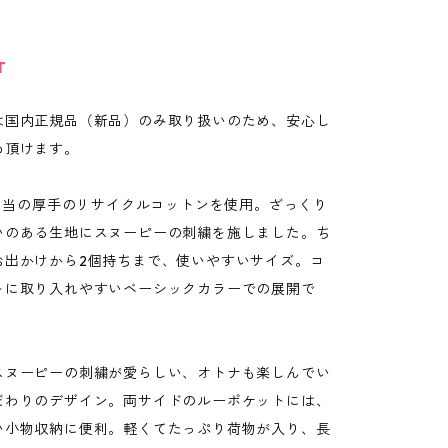
T
は国内正規品（新品）のみ取り扱いのため、安心し
め頂けます。
ス相当の厚手のリサイクルコットンを使用。ざっくり
いのある生地にスヌーピーの刺繍を施しました。ち
お出かけから2個持ちまで、使いやすいサイズ。コ
トに取り入れやすいベーシックカラーでの展開で
スヌーピーの刺繍が愛らしい、オトナも楽しんでい
だわりのデザイン。両サイドのルーポケットには、
い小物収納に便利。軽くてたっぷり荷物が入り、長