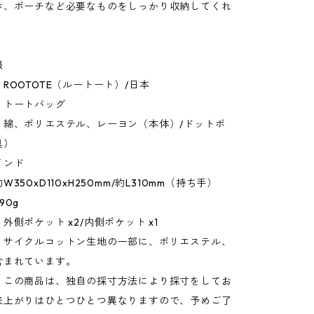
ホ、ポーチなど必要なものをしっかり収納してくれ
報
ROOTOTE（ルートート）/日本
：トートバッグ
：綿、ポリエステル、レーヨン（本体）/ドットボ
具）
インド
350xD110xH250mm/約L310mm（持ち手）
90g
外側ポケット x2/内側ポケット x1
リサイクルコットン生地の一部に、ポリエステル、
含まれています。
：この商品は、独自の採寸方法により採寸をしてお
来上がりはひとつひとつ異なりますので、予めご了