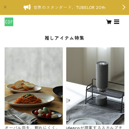
世界のスタンダード、TUBELOR 20th
推しアイテム特集
オーバル皿を、割れにくく、
ideacoが提案するスカルプチ