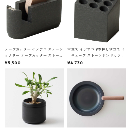
テープカッター イデアコ ステーシ
傘立て イデアコ 9本挿し傘立て ミ
ョナリー テープカッター ストーン
ニキューブ ストーンサンドカラー
サンドカラー 石調 ideaco Station
石調 ideaco Umbrella Stand CUB
¥5,500
¥4,730
ery tape cutter ストーンサンド
E ストーンサンドブラック
ブラック