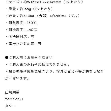
・サイズ：約W122xD122xH45mm（1つあたり）
・重量：約165g（1つあたり）
・容量：約380mL（容器）/約280mL（ザル）
・耐熱温度：160℃
・耐冷温度：-40℃
・食洗器対応：可
・電子レンジ対応：可
●ご購入前にお読みください
・ご購入後の返品や交換はできません。
・撮影環境や閲覧環境により、写真と色合い等が異なる場合
がございます。
山崎実業
YAMAZAKI
タワー