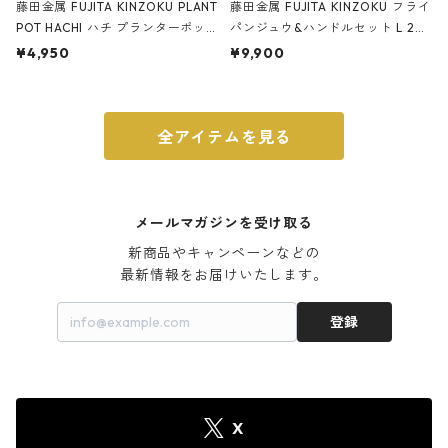
藤田金属 FUJITA KINZOKU PLANT
藤田金属 FUJITA KINZOKU フライ
POT HACHI ハチ プランターポッ
パンジュウ&ハンドルセット L 24c
ト 3号 ブラック
m ガス火・IH対応 鉄フライパン
¥4,950
¥9,900
ウォルナット
全アイテムを見る
メールマガジンを受け取る
新商品やキャンペーンなどの

最新情報をお届けいたします。
登録
X