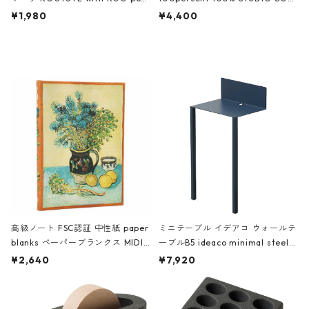
ch 3532 ルートート WR.ポーチ.ラ
AKU Timeless 100パーセント ス
¥1,980
¥4,400
ミネート-W ピンク・ミント
タジオコハク タイムレス Gray グ
レー
高級ノート FSC認証 中性紙 paper
ミニテーブル イデアコ ウォールテ
blanks ペーパーブランクス MIDI
ーブルB5 ideaco minimal steel f
ハードカバー 罫線 ヴァン・ゴッホ
urniture WALL Table B5 ネイビー
¥2,640
¥7,920
の静物画