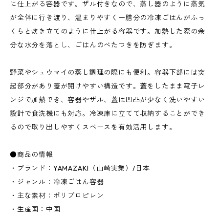
に仕上がる容器です。ザル付きなので、蒸し器のように蒸気
が全体に行き渡り、温まりやすく一膳分の冷凍ごはんがふっ
くらと炊き立てのように仕上がる容器です。加熱した際の余
分な水分を落とし、ごはんのべたつきを防ぎます。
野菜やシュウマイの蒸し調理の際にも便利。容器下部には突
起部分があり蓋が開けやすい構造です。蓋をしたまま電子レ
ンジで加熱でき、容器やザル、蓋は凹凸が少なく洗いやすい
設計で食洗機にも対応。冷凍庫に立てて収納することができ
るので取り出しやすくスペースを有効活用します。
●商品の情報
・ブランド：YAMAZAKI（山崎実業）/日本
・ジャンル：冷凍ごはん容器
・主な素材：ポリプロピレン
・生産国：中国