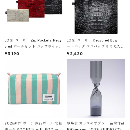
LOQI ローキー Zip Pockets Recy
LOQI ローキー Recycled Bag ト
cled ポーチセット ジップポケット
ートバッグ エコバッグ 折りたたみ
ファスナーポーチ 撥水加工 トラベ
大きめ 撥水加工 収納ポーチ CRO
¥3,190
¥2,420
ルポーチ 化粧ポーチ 3点セット C
CODILE/Black クロコダイル/ブラ
ROCODILE/Black,Burgundy,Off
ック
White クロコダイル/ブラック、バ
ーガンディー、オフホワイト
2026新作 ポーチ 旅行ポーチ 化粧
砂時計 ガラスのオブジェ 芸術作品
ポーチ ROOTOTE with ROO pou
100percent 100% STUDIO COH