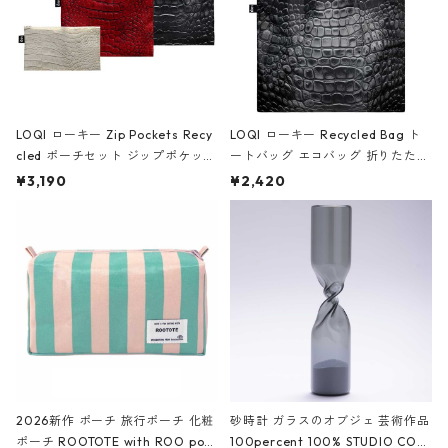
LOQI ローキー Zip Pockets Recy
LOQI ローキー Recycled Bag ト
cled ポーチセット ジップポケット
ートバッグ エコバッグ 折りたたみ
ファスナーポーチ 撥水加工 トラベ
大きめ 撥水加工 収納ポーチ CRO
¥3,190
¥2,420
ルポーチ 化粧ポーチ 3点セット C
CODILE/Black クロコダイル/ブラ
ROCODILE/Black,Burgundy,Off
ック
White クロコダイル/ブラック、バ
ーガンディー、オフホワイト
2026新作 ポーチ 旅行ポーチ 化粧
砂時計 ガラスのオブジェ 芸術作品
ポーチ ROOTOTE with ROO pou
100percent 100% STUDIO COH