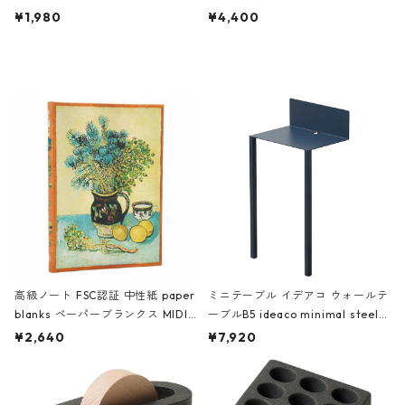
ch 3532 ルートート WR.ポーチ.ラ
AKU Timeless 100パーセント ス
¥1,980
¥4,400
ミネート-W ピンク・ミント
タジオコハク タイムレス Gray グ
レー
高級ノート FSC認証 中性紙 paper
ミニテーブル イデアコ ウォールテ
blanks ペーパーブランクス MIDI
ーブルB5 ideaco minimal steel f
ハードカバー 罫線 ヴァン・ゴッホ
urniture WALL Table B5 ネイビー
¥2,640
¥7,920
の静物画