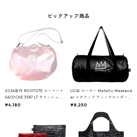
ピックアップ商品
2026新作 ROOTOTE ルートート
LOQI ローキー Metallic Weekend
SACOCHE 3587 LT.サコッシュ.ル
er メタリック ウィークエンダー
ミエ-B ショルダーバッグ グロスピ
ボストンバッグ ショルダーバッグ
¥4,180
¥8,250
ンク
JEAN-MICHEL BASQUIAT/Crown
Black ジャン=ミッシェル・バスキ
ア/クラウン ブラック