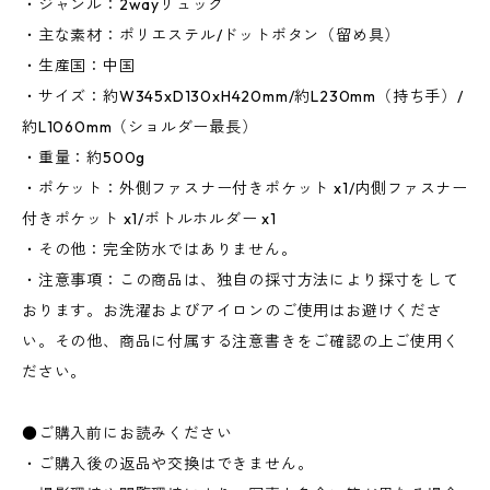
・ジャンル：2wayリュック
・主な素材：ポリエステル/ドットボタン（留め具）
・生産国：中国
・サイズ：約W345xD130xH420mm/約L230mm（持ち手）/
約L1060mm（ショルダー最長）
・重量：約500g
・ポケット：外側ファスナー付きポケット x1/内側ファスナー
付きポケット x1/ボトルホルダー x1
・その他：完全防水ではありません。
・注意事項：この商品は、独自の採寸方法により採寸をして
おります。お洗濯およびアイロンのご使用はお避けくださ
い。その他、商品に付属する注意書きをご確認の上ご使用く
ださい。
●ご購入前にお読みください
・ご購入後の返品や交換はできません。