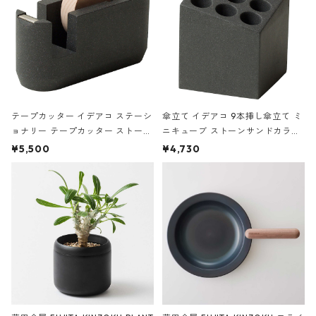
テープカッター イデアコ ステーシ
傘立て イデアコ 9本挿し傘立て ミ
ョナリー テープカッター ストーン
ニキューブ ストーンサンドカラー
サンドカラー 石調 ideaco Station
石調 ideaco Umbrella Stand CUB
¥5,500
¥4,730
ery tape cutter ストーンサンド
E ストーンサンドブラック
ブラック