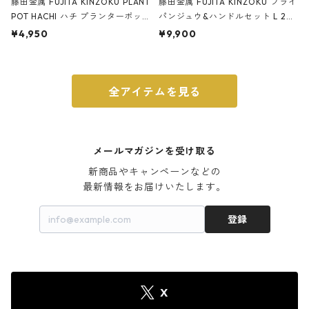
藤田金属 FUJITA KINZOKU PLANT
藤田金属 FUJITA KINZOKU フライ
POT HACHI ハチ プランターポッ
パンジュウ&ハンドルセット L 24c
ト 3号 ブラック
m ガス火・IH対応 鉄フライパン
¥4,950
¥9,900
ウォルナット
全アイテムを見る
メールマガジンを受け取る
新商品やキャンペーンなどの

最新情報をお届けいたします。
登録
X