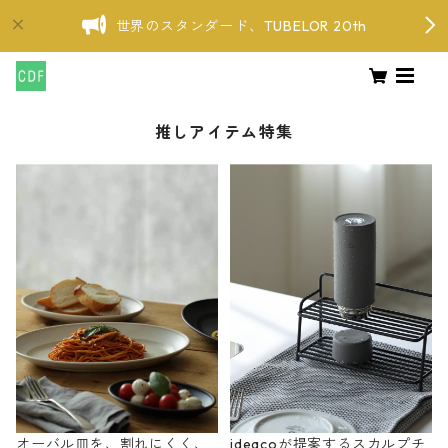
世界のスタンダード、TUBELOR 20th
推しアイテム特集
オーバル皿を、割れにくく、
ideacoが提案するスカルプチ