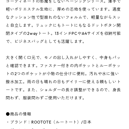
コーディネートの邪魔をしないベーシックシリーズ。薄手で
軽いポリエステル生地に、厚めの芯地を使っています。適度
なクッション性で型崩れのないフォルムで、軽量ながらスッ
と自立します。リュックにもトートにもなるドットボタン開
閉タイプの2wayトート。13インチPCやA4サイズを収納可能
で、ビジネスバッグとしても活躍します。
大きく開く口元で、モノの出し入れがしやすく、中身もパッ
と確認できます。ファスナー付きの内ポケットとルーポケッ
トの2つのポケットが小物の仕分けに便利。汚れや水に強い
撥水加工。雨の日も晴れの日もデイリーに使える頼もしいト
ートです。また、ショルダーの長さ調整ができるので、身長
問わず、服装問わずご使用いただけます。
●商品の情報
・ブランド：ROOTOTE（ルートート）/日本