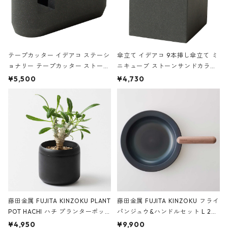
テープカッター イデアコ ステーシ
傘立て イデアコ 9本挿し傘立て ミ
ョナリー テープカッター ストーン
ニキューブ ストーンサンドカラー
サンドカラー 石調 ideaco Station
石調 ideaco Umbrella Stand CUB
¥5,500
¥4,730
ery tape cutter ストーンサンド
E ストーンサンドブラック
ブラック
藤田金属 FUJITA KINZOKU PLANT
藤田金属 FUJITA KINZOKU フライ
POT HACHI ハチ プランターポッ
パンジュウ&ハンドルセット L 24c
ト 3号 ブラック
m ガス火・IH対応 鉄フライパン
¥4,950
¥9,900