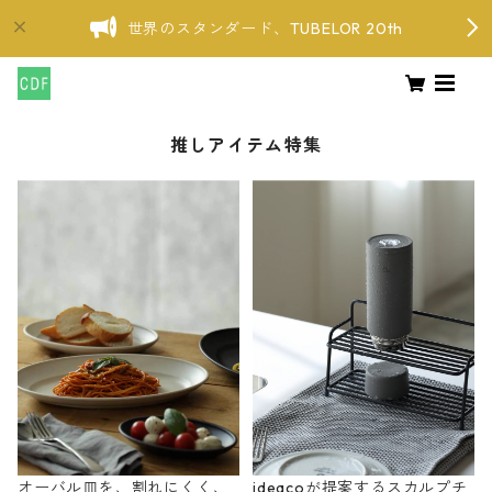
世界のスタンダード、TUBELOR 20th
推しアイテム特集
オーバル皿を、割れにくく、
ideacoが提案するスカルプチ