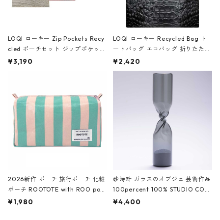
LOQI ローキー Zip Pockets Recy
LOQI ローキー Recycled Bag ト
cled ポーチセット ジップポケット
ートバッグ エコバッグ 折りたたみ
ファスナーポーチ 撥水加工 トラベ
大きめ 撥水加工 収納ポーチ CRO
¥3,190
¥2,420
ルポーチ 化粧ポーチ 3点セット C
CODILE/Black クロコダイル/ブラ
ROCODILE/Black,Burgundy,Off
ック
White クロコダイル/ブラック、バ
ーガンディー、オフホワイト
2026新作 ポーチ 旅行ポーチ 化粧
砂時計 ガラスのオブジェ 芸術作品
ポーチ ROOTOTE with ROO pou
100percent 100% STUDIO COH
ch 3532 ルートート WR.ポーチ.ラ
AKU Timeless 100パーセント ス
¥1,980
¥4,400
ミネート-W ピンク・ミント
タジオコハク タイムレス Gray グ