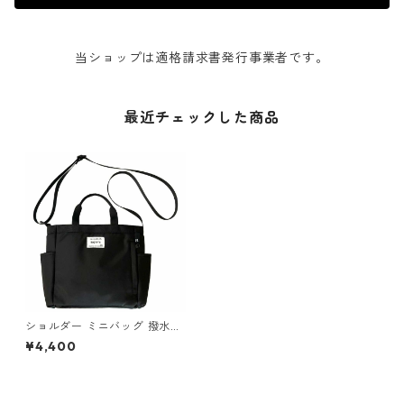
当ショップは適格請求書発行事業者です。
最近チェックした商品
ショルダー ミニバッグ 撥水加
工 ROOTOTE babyroo Nothi
¥4,400
ng Special 1042 ルートート
SN.ベビールー.エヌスペシャ
ル-A インク ブラック