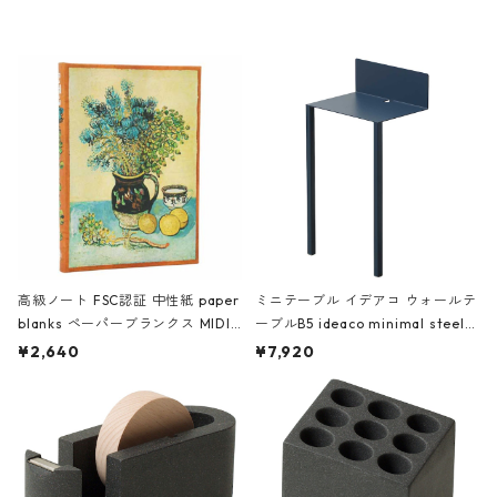
レー
高級ノート FSC認証 中性紙 paper
ミニテーブル イデアコ ウォールテ
blanks ペーパーブランクス MIDI
ーブルB5 ideaco minimal steel f
ハードカバー 罫線 ヴァン・ゴッホ
urniture WALL Table B5 ネイビー
¥2,640
¥7,920
の静物画