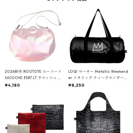
2026新作 ROOTOTE ルートート
LOQI ローキー Metallic Weekend
SACOCHE 3587 LT.サコッシュ.ル
er メタリック ウィークエンダー
ミエ-B ショルダーバッグ グロスピ
ボストンバッグ ショルダーバッグ
¥4,180
¥8,250
ンク
JEAN-MICHEL BASQUIAT/Crown
Black ジャン=ミッシェル・バスキ
ア/クラウン ブラック