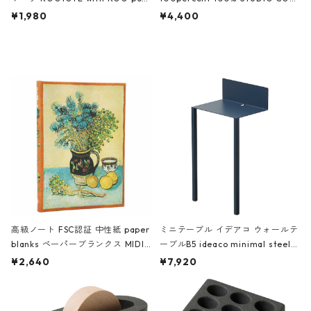
ch 3532 ルートート WR.ポーチ.ラ
AKU Timeless 100パーセント ス
¥1,980
¥4,400
ミネート-W ピンク・ミント
タジオコハク タイムレス Gray グ
レー
高級ノート FSC認証 中性紙 paper
ミニテーブル イデアコ ウォールテ
blanks ペーパーブランクス MIDI
ーブルB5 ideaco minimal steel f
ハードカバー 罫線 ヴァン・ゴッホ
urniture WALL Table B5 ネイビー
¥2,640
¥7,920
の静物画