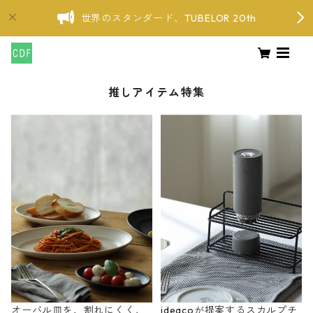
世界のスタンダード、TUBELOR 20th
推しアイテム特集
オーバル皿を、割れにくく、
ideacoが提案するスカルプチ