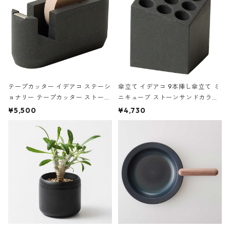
テープカッター イデアコ ステーシ
傘立て イデアコ 9本挿し傘立て ミ
ョナリー テープカッター ストーン
ニキューブ ストーンサンドカラー
サンドカラー 石調 ideaco Station
石調 ideaco Umbrella Stand CUB
¥5,500
¥4,730
ery tape cutter ストーンサンド
E ストーンサンドブラック
ブラック