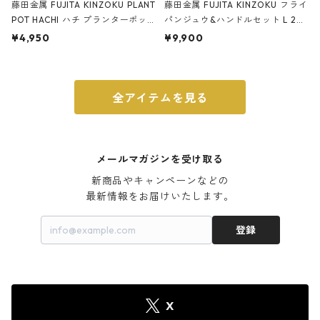
藤田金属 FUJITA KINZOKU PLANT
藤田金属 FUJITA KINZOKU フライ
POT HACHI ハチ プランターポッ
パンジュウ&ハンドルセット L 24c
ト 3号 ブラック
m ガス火・IH対応 鉄フライパン
¥4,950
¥9,900
ウォルナット
全アイテムを見る
メールマガジンを受け取る
新商品やキャンペーンなどの

最新情報をお届けいたします。
登録
X