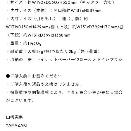
・サイズ：約W140xD560xH550mm（キャスター含む）
・内寸サイズ（本体）：開口部約W137xH537mm
・内寸サイズ（引き出し）：棚（手前）約
W131xD150xH429mm/棚（上段）約W131xD399xH70mm/棚
（下段）約W131xD399xH358mm
・重量：約11460g
・耐荷重：天板2kg/棚1つあたり2kg（静止荷重）
・収納の目安：トイレットペーパー12ロールとトイレブラシ
●ご購入前にお読みください
・ご購入後の返品や交換はできません。
・撮影環境や閲覧環境により、写真と色合い等が異なる場合
がございます。
山崎実業
YAMAZAKI