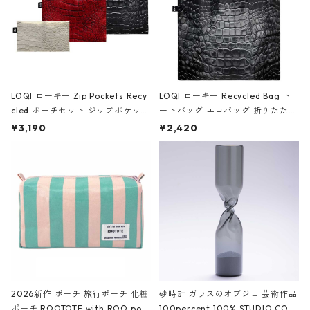
LOQI ローキー Zip Pockets Recy
LOQI ローキー Recycled Bag ト
cled ポーチセット ジップポケット
ートバッグ エコバッグ 折りたたみ
ファスナーポーチ 撥水加工 トラベ
大きめ 撥水加工 収納ポーチ CRO
¥3,190
¥2,420
ルポーチ 化粧ポーチ 3点セット C
CODILE/Black クロコダイル/ブラ
ROCODILE/Black,Burgundy,Off
ック
White クロコダイル/ブラック、バ
ーガンディー、オフホワイト
2026新作 ポーチ 旅行ポーチ 化粧
砂時計 ガラスのオブジェ 芸術作品
ポーチ ROOTOTE with ROO pou
100percent 100% STUDIO COH