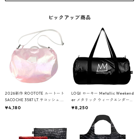
ピックアップ商品
2026新作 ROOTOTE ルートート
LOQI ローキー Metallic Weekend
SACOCHE 3587 LT.サコッシュ.ル
er メタリック ウィークエンダー
ミエ-B ショルダーバッグ グロスピ
ボストンバッグ ショルダーバッグ
¥4,180
¥8,250
ンク
JEAN-MICHEL BASQUIAT/Crown
Black ジャン=ミッシェル・バスキ
ア/クラウン ブラック