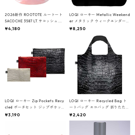
2026新作 ROOTOTE ルートート
LOQI ローキー Metallic Weekend
SACOCHE 3587 LT.サコッシュ.ル
er メタリック ウィークエンダー
ミエ-B ショルダーバッグ グロスピ
ボストンバッグ ショルダーバッグ
¥4,180
¥8,250
ンク
JEAN-MICHEL BASQUIAT/Crown
Black ジャン=ミッシェル・バスキ
ア/クラウン ブラック
LOQI ローキー Zip Pockets Recy
LOQI ローキー Recycled Bag ト
cled ポーチセット ジップポケット
ートバッグ エコバッグ 折りたたみ
ファスナーポーチ 撥水加工 トラベ
大きめ 撥水加工 収納ポーチ CRO
¥3,190
¥2,420
ルポーチ 化粧ポーチ 3点セット C
CODILE/Black クロコダイル/ブラ
ROCODILE/Black,Burgundy,Off
ック
White クロコダイル/ブラック、バ