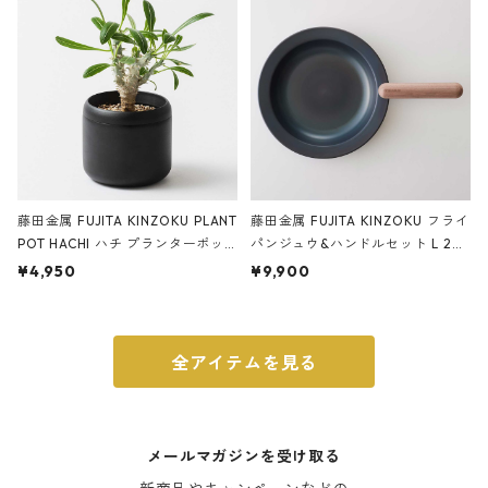
ブラック
藤田金属 FUJITA KINZOKU PLANT
藤田金属 FUJITA KINZOKU フライ
POT HACHI ハチ プランターポッ
パンジュウ&ハンドルセット L 24c
ト 3号 ブラック
m ガス火・IH対応 鉄フライパン
¥4,950
¥9,900
ウォルナット
全アイテムを見る
メールマガジンを受け取る