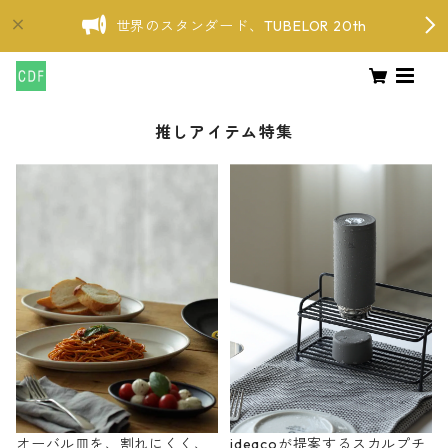
世界のスタンダード、TUBELOR 20th
推しアイテム特集
オーバル皿を、割れにくく、
ideacoが提案するスカルプチ