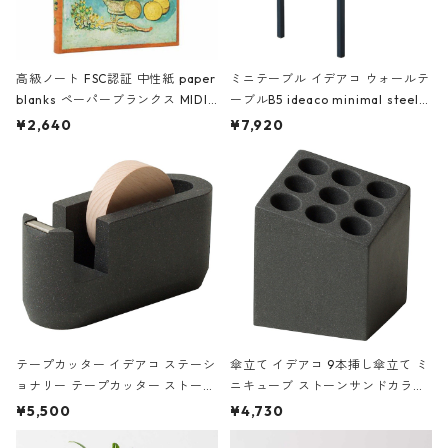
高級ノート FSC認証 中性紙 paper
ミニテーブル イデアコ ウォールテ
blanks ペーパーブランクス MIDI
ーブルB5 ideaco minimal steel f
ハードカバー 罫線 ヴァン・ゴッホ
urniture WALL Table B5 ネイビー
¥2,640
¥7,920
の静物画
テープカッター イデアコ ステーシ
傘立て イデアコ 9本挿し傘立て ミ
ョナリー テープカッター ストーン
ニキューブ ストーンサンドカラー
サンドカラー 石調 ideaco Station
石調 ideaco Umbrella Stand CUB
¥5,500
¥4,730
ery tape cutter ストーンサンド
E ストーンサンドブラック