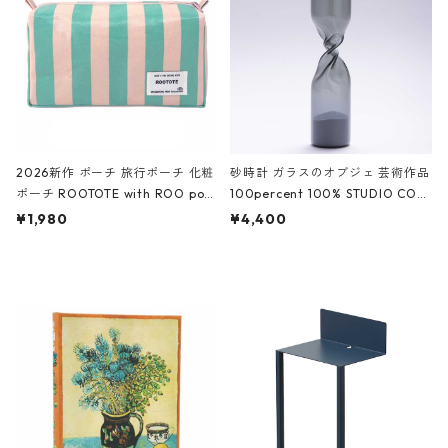
ーガンディー、オフホワイト
2026新作 ポーチ 旅行ポーチ 化粧
砂時計 ガラスのオブジェ 芸術作品
ポーチ ROOTOTE with ROO pou
100percent 100% STUDIO COH
ch 3532 ルートート WR.ポーチ.ラ
AKU Timeless 100パーセント ス
¥1,980
¥4,400
ミネート-W ピンク・ミント
タジオコハク タイムレス Gray グ
レー