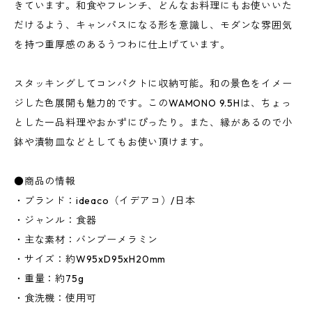
きています。和食やフレンチ、どんなお料理にもお使いいた
だけるよう、キャンパスになる形を意識し、モダンな雰囲気
を持つ重厚感のあるうつわに仕上げています。
スタッキングしてコンパクトに収納可能。和の景色をイメー
ジした色展開も魅力的です。このWAMONO 9.5Hは、ちょっ
とした一品料理やおかずにぴったり。また、縁があるので小
鉢や漬物皿などとしてもお使い頂けます。
●商品の情報
・ブランド：ideaco（イデアコ）/日本
・ジャンル：食器
・主な素材：バンブーメラミン
・サイズ：約W95xD95xH20mm
・重量：約75g
・食洗機：使用可