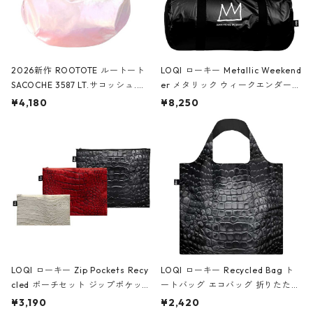
2026新作 ROOTOTE ルートート
LOQI ローキー Metallic Weekend
SACOCHE 3587 LT.サコッシュ.ル
er メタリック ウィークエンダー
ミエ-B ショルダーバッグ グロスピ
ボストンバッグ ショルダーバッグ
¥4,180
¥8,250
ンク
JEAN-MICHEL BASQUIAT/Crown
Black ジャン=ミッシェル・バスキ
ア/クラウン ブラック
LOQI ローキー Zip Pockets Recy
LOQI ローキー Recycled Bag ト
cled ポーチセット ジップポケット
ートバッグ エコバッグ 折りたたみ
ファスナーポーチ 撥水加工 トラベ
大きめ 撥水加工 収納ポーチ CRO
¥3,190
¥2,420