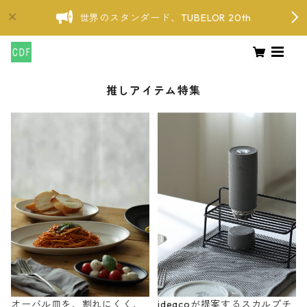
世界のスタンダード、TUBELOR 20th
推しアイテム特集
オーバル皿を、割れにくく、
ideacoが提案するスカルプチ