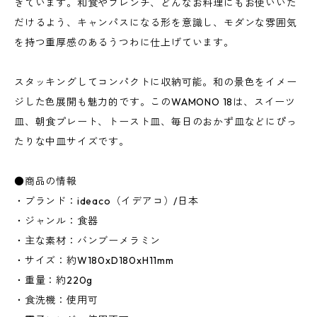
きています。和食やフレンチ、どんなお料理にもお使いいた
だけるよう、キャンパスになる形を意識し、モダンな雰囲気
を持つ重厚感のあるうつわに仕上げています。
スタッキングしてコンパクトに収納可能。和の景色をイメー
ジした色展開も魅力的です。このWAMONO 18は、スイーツ
皿、朝食プレート、トースト皿、毎日のおかず皿などにぴっ
たりな中皿サイズです。
●商品の情報
・ブランド：ideaco（イデアコ）/日本
・ジャンル：食器
・主な素材：バンブーメラミン
・サイズ：約W180xD180xH11mm
・重量：約220g
・食洗機：使用可