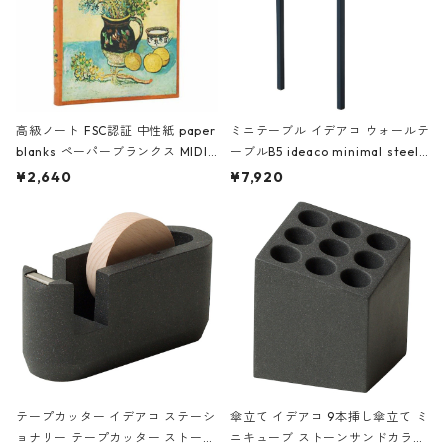
高級ノート FSC認証 中性紙 paper
ミニテーブル イデアコ ウォールテ
blanks ペーパーブランクス MIDI
ーブルB5 ideaco minimal steel f
ハードカバー 罫線 ヴァン・ゴッホ
urniture WALL Table B5 ネイビー
¥2,640
¥7,920
の静物画
テープカッター イデアコ ステーシ
傘立て イデアコ 9本挿し傘立て ミ
ョナリー テープカッター ストーン
ニキューブ ストーンサンドカラー