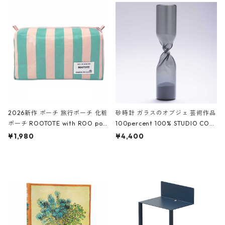
ルポーチ 化粧ポーチ 3点セット C
CODILE/Black クロコダイル/ブラ
ROCODILE/Black,Burgundy,Off
ック
White クロコダイル/ブラック、バ
ーガンディー、オフホワイト
2026新作 ポーチ 旅行ポーチ 化粧
砂時計 ガラスのオブジェ 芸術作品
ポーチ ROOTOTE with ROO pou
100percent 100% STUDIO COH
ch 3532 ルートート WR.ポーチ.ラ
AKU Timeless 100パーセント ス
¥1,980
¥4,400
ミネート-W ピンク・ミント
タジオコハク タイムレス Gray グ
レー