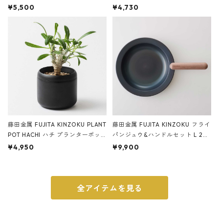
サンドカラー 石調 ideaco Station
石調 ideaco Umbrella Stand CUB
¥5,500
¥4,730
ery tape cutter ストーンサンド
E ストーンサンドブラック
ブラック
藤田金属 FUJITA KINZOKU PLANT
藤田金属 FUJITA KINZOKU フライ
POT HACHI ハチ プランターポッ
パンジュウ&ハンドルセット L 24c
ト 3号 ブラック
m ガス火・IH対応 鉄フライパン
¥4,950
¥9,900
ウォルナット
全アイテムを見る