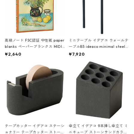
高級ノート FSC認証 中性紙 paper
ミニテーブル イデアコ ウォールテ
blanks ペーパーブランクス MIDI
ーブルB5 ideaco minimal steel f
ハードカバー 罫線 ヴァン・ゴッホ
urniture WALL Table B5 ネイビー
¥2,640
¥7,920
の静物画
テープカッター イデアコ ステーシ
傘立て イデアコ 9本挿し傘立て ミ
ョナリー テープカッター ストーン
ニキューブ ストーンサンドカラー