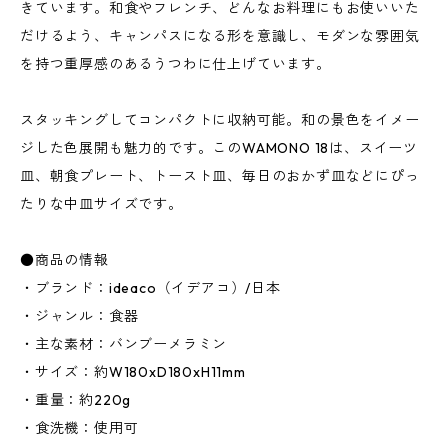
きています。和食やフレンチ、どんなお料理にもお使いいた
だけるよう、キャンパスになる形を意識し、モダンな雰囲気
を持つ重厚感のあるうつわに仕上げています。
スタッキングしてコンパクトに収納可能。和の景色をイメー
ジした色展開も魅力的です。このWAMONO 18は、スイーツ
皿、朝食プレート、トースト皿、毎日のおかず皿などにぴっ
たりな中皿サイズです。
●商品の情報
・ブランド：ideaco（イデアコ）/日本
・ジャンル：食器
・主な素材：バンブーメラミン
・サイズ：約W180xD180xH11mm
・重量：約220g
・食洗機：使用可