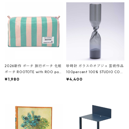
ルポーチ 化粧ポーチ 3点セット C
CODILE/Black クロコダイル/ブラ
ROCODILE/Black,Burgundy,Off
ック
White クロコダイル/ブラック、バ
ーガンディー、オフホワイト
2026新作 ポーチ 旅行ポーチ 化粧
砂時計 ガラスのオブジェ 芸術作品
ポーチ ROOTOTE with ROO pou
100percent 100% STUDIO COH
ch 3532 ルートート WR.ポーチ.ラ
AKU Timeless 100パーセント ス
¥1,980
¥4,400
ミネート-W ピンク・ミント
タジオコハク タイムレス Gray グ
レー