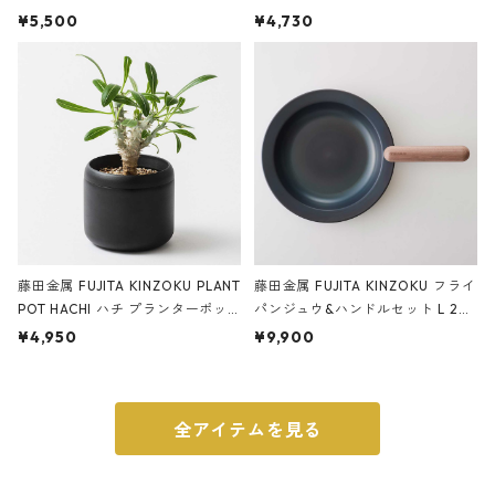
サンドカラー 石調 ideaco Station
石調 ideaco Umbrella Stand CUB
¥5,500
¥4,730
ery tape cutter ストーンサンド
E ストーンサンドブラック
ブラック
藤田金属 FUJITA KINZOKU PLANT
藤田金属 FUJITA KINZOKU フライ
POT HACHI ハチ プランターポッ
パンジュウ&ハンドルセット L 24c
ト 3号 ブラック
m ガス火・IH対応 鉄フライパン
¥4,950
¥9,900
ウォルナット
全アイテムを見る