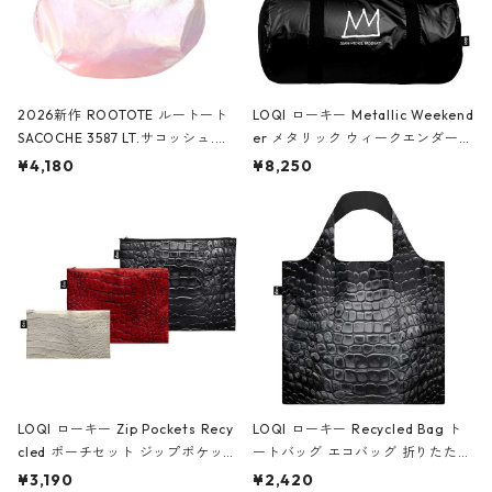
2026新作 ROOTOTE ルートート
LOQI ローキー Metallic Weekend
SACOCHE 3587 LT.サコッシュ.ル
er メタリック ウィークエンダー
ミエ-B ショルダーバッグ グロスピ
ボストンバッグ ショルダーバッグ
¥4,180
¥8,250
ンク
JEAN-MICHEL BASQUIAT/Crown
Black ジャン=ミッシェル・バスキ
ア/クラウン ブラック
LOQI ローキー Zip Pockets Recy
LOQI ローキー Recycled Bag ト
cled ポーチセット ジップポケット
ートバッグ エコバッグ 折りたたみ
ファスナーポーチ 撥水加工 トラベ
大きめ 撥水加工 収納ポーチ CRO
¥3,190
¥2,420