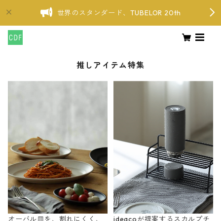
世界のスタンダード、TUBELOR 20th
推しアイテム特集
オーバル皿を、割れにくく、
ideacoが提案するスカルプチ