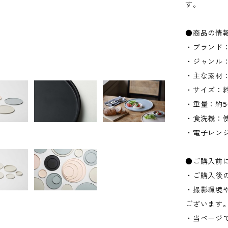
す。
●商品の情
・ブランド：
・ジャンル
・主な素材
・サイズ：約W
・重量：約5
・食洗機：
・電子レン
●ご購入前
・ご購入後
・撮影環境
ございます
・当ページ