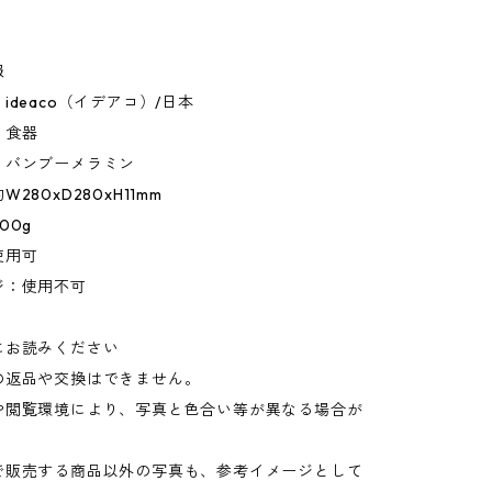
報
ideaco（イデアコ）/日本
：食器
：バンブーメラミン
280xD280xH11mm
00g
使用可
ジ：使用不可
にお読みください
の返品や交換はできません。
や閲覧環境により、写真と色合い等が異なる場合が
。
で販売する商品以外の写真も、参考イメージとして