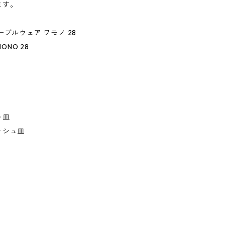
ます。
ーブルウェア ワモノ 28
MONO 28
ト皿
ッシュ皿