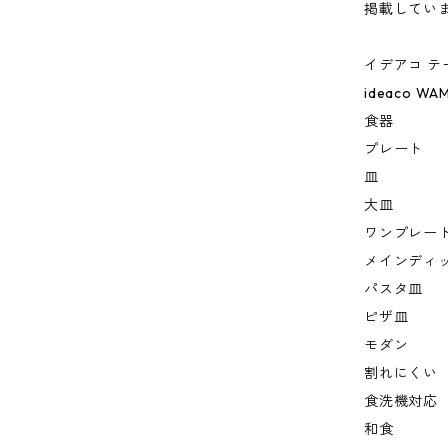
掲載してい
イデアコ テ
ideaco WA
食器
プレート
皿
大皿
ワンプレー
メインディ
パスタ皿
ピザ皿
モダン
割れにくい
食洗機対応
和食