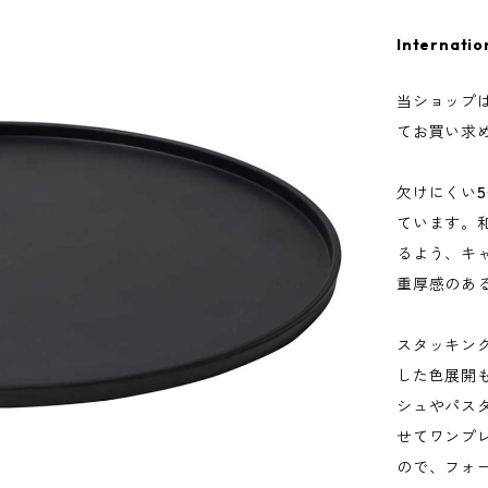
Internatio
当ショップ
てお買い求
欠けにくい
ています。
るよう、キ
重厚感のあ
スタッキン
した色展開も
シュやパスタ
せてワンプ
ので、フォ