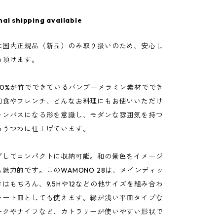
nal shipping available
は国内正規品（新品）のみ取り扱いのため、安心し
め頂けます。
50%が竹でできているバンブーメラミン素材ででき
和食やフレンチ、どんなお料理にもお使いいただけ
ャンパスになる形を意識し、モダンな雰囲気を持つ
るうつわに仕上げています。
グしてコンパクトに収納可能。和の景色をイメージ
魅力的です。このWAMONO 28は、メインディッ
はもちろん、9.5Hや12などの他サイズを組み合わ
レート皿としても使えます。縁が浅い平皿タイプな
ークやナイフなど、カトラリーが使いやすい形状で