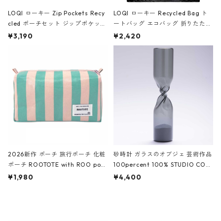
LOQI ローキー Zip Pockets Recy
LOQI ローキー Recycled Bag ト
cled ポーチセット ジップポケット
ートバッグ エコバッグ 折りたたみ
ファスナーポーチ 撥水加工 トラベ
大きめ 撥水加工 収納ポーチ CRO
¥3,190
¥2,420
ルポーチ 化粧ポーチ 3点セット C
CODILE/Black クロコダイル/ブラ
ROCODILE/Black,Burgundy,Off
ック
White クロコダイル/ブラック、バ
ーガンディー、オフホワイト
2026新作 ポーチ 旅行ポーチ 化粧
砂時計 ガラスのオブジェ 芸術作品
ポーチ ROOTOTE with ROO pou
100percent 100% STUDIO COH
ch 3532 ルートート WR.ポーチ.ラ
AKU Timeless 100パーセント ス
¥1,980
¥4,400
ミネート-W ピンク・ミント
タジオコハク タイムレス Gray グ
レー