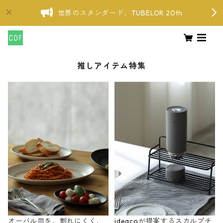
世界のスタンダード、TUBELOR 20th
推しアイテム特集
オーバル皿を、割れにくく、
ideacoが提案するスカルプチ