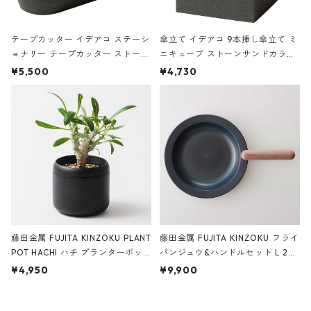
テープカッター イデアコ ステーシ
傘立て イデアコ 9本挿し傘立て ミ
ョナリー テープカッター ストーン
ニキューブ ストーンサンドカラー
サンドカラー 石調 ideaco Station
石調 ideaco Umbrella Stand CUB
¥5,500
¥4,730
ery tape cutter ストーンサンド
E ストーンサンドブラック
ブラック
藤田金属 FUJITA KINZOKU PLANT
藤田金属 FUJITA KINZOKU フライ
POT HACHI ハチ プランターポッ
パンジュウ&ハンドルセット L 24c
ト 3号 ブラック
m ガス火・IH対応 鉄フライパン
¥4,950
¥9,900
ウォルナット