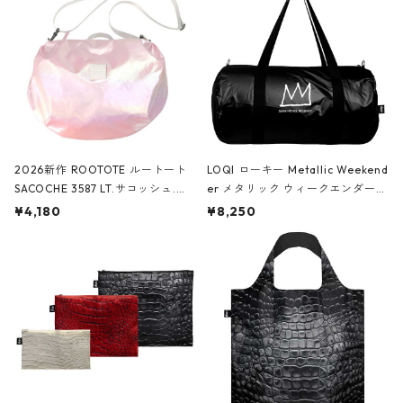
2026新作 ROOTOTE ルートート
LOQI ローキー Metallic Weekend
SACOCHE 3587 LT.サコッシュ.ル
er メタリック ウィークエンダー
ミエ-B ショルダーバッグ グロスピ
ボストンバッグ ショルダーバッグ
¥4,180
¥8,250
ンク
JEAN-MICHEL BASQUIAT/Crown
Black ジャン=ミッシェル・バスキ
ア/クラウン ブラック