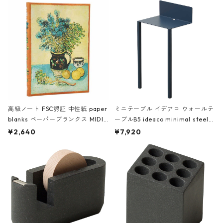
高級ノート FSC認証 中性紙 paper
ミニテーブル イデアコ ウォールテ
blanks ペーパーブランクス MIDI
ーブルB5 ideaco minimal steel f
ハードカバー 罫線 ヴァン・ゴッホ
urniture WALL Table B5 ネイビー
¥2,640
¥7,920
の静物画