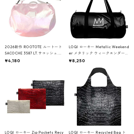
2026新作 ROOTOTE ルートート
LOQI ローキー Metallic Weekend
SACOCHE 3587 LT.サコッシュ.ル
er メタリック ウィークエンダー
ミエ-B ショルダーバッグ グロスピ
ボストンバッグ ショルダーバッグ
¥4,180
¥8,250
ンク
JEAN-MICHEL BASQUIAT/Crown
Black ジャン=ミッシェル・バスキ
ア/クラウン ブラック
LOQI ローキー Zip Pockets Recy
LOQI ローキー Recycled Bag ト