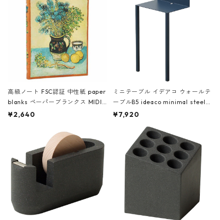
高級ノート FSC認証 中性紙 paper
ミニテーブル イデアコ ウォールテ
blanks ペーパーブランクス MIDI
ーブルB5 ideaco minimal steel f
ハードカバー 罫線 ヴァン・ゴッホ
urniture WALL Table B5 ネイビー
¥2,640
¥7,920
の静物画