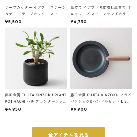
テープカッター イデアコ ステーシ
傘立て イデアコ 9本挿し傘立て ミ
ョナリー テープカッター ストーン
ニキューブ ストーンサンドカラー
サンドカラー 石調 ideaco Station
石調 ideaco Umbrella Stand CUB
¥5,500
¥4,730
ery tape cutter ストーンサンド
E ストーンサンドブラック
ブラック
藤田金属 FUJITA KINZOKU PLANT
藤田金属 FUJITA KINZOKU フライ
POT HACHI ハチ プランターポッ
パンジュウ&ハンドルセット L 24c
ト 3号 ブラック
m ガス火・IH対応 鉄フライパン
¥4,950
¥9,900
ウォルナット
全アイテムを見る