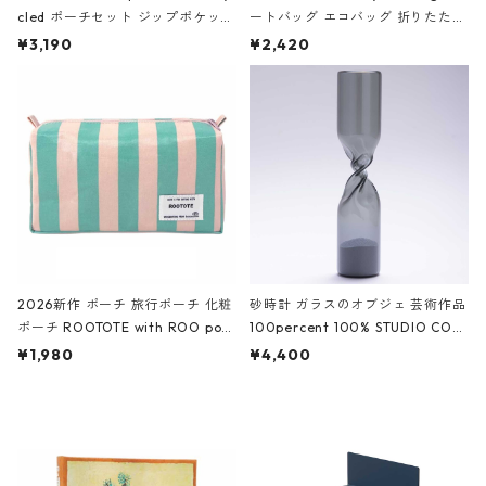
cled ポーチセット ジップポケット
ートバッグ エコバッグ 折りたたみ
ファスナーポーチ 撥水加工 トラベ
大きめ 撥水加工 収納ポーチ CRO
¥3,190
¥2,420
ルポーチ 化粧ポーチ 3点セット C
CODILE/Black クロコダイル/ブラ
ROCODILE/Black,Burgundy,Off
ック
White クロコダイル/ブラック、バ
ーガンディー、オフホワイト
2026新作 ポーチ 旅行ポーチ 化粧
砂時計 ガラスのオブジェ 芸術作品
ポーチ ROOTOTE with ROO pou
100percent 100% STUDIO COH
ch 3532 ルートート WR.ポーチ.ラ
AKU Timeless 100パーセント ス
¥1,980
¥4,400
ミネート-W ピンク・ミント
タジオコハク タイムレス Gray グ
レー