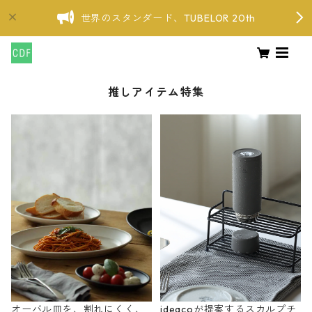
世界のスタンダード、TUBELOR 20th
推しアイテム特集
オーバル皿を、割れにくく、
ideacoが提案するスカルプチ