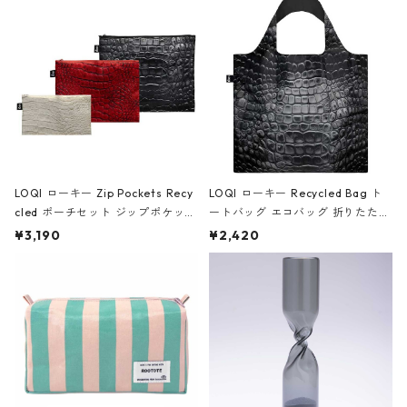
Black ジャン=ミッシェル・バスキ
ア/クラウン ブラック
LOQI ローキー Zip Pockets Recy
LOQI ローキー Recycled Bag ト
cled ポーチセット ジップポケット
ートバッグ エコバッグ 折りたたみ
ファスナーポーチ 撥水加工 トラベ
大きめ 撥水加工 収納ポーチ CRO
¥3,190
¥2,420
ルポーチ 化粧ポーチ 3点セット C
CODILE/Black クロコダイル/ブラ
ROCODILE/Black,Burgundy,Off
ック
White クロコダイル/ブラック、バ
ーガンディー、オフホワイト