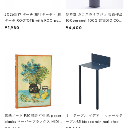
2026新作 ポーチ 旅行ポーチ 化粧
砂時計 ガラスのオブジェ 芸術作品
ポーチ ROOTOTE with ROO pou
100percent 100% STUDIO COH
ch 3532 ルートート WR.ポーチ.ラ
AKU Timeless 100パーセント ス
¥1,980
¥4,400
ミネート-W ピンク・ミント
タジオコハク タイムレス Gray グ
レー
高級ノート FSC認証 中性紙 paper
ミニテーブル イデアコ ウォールテ
blanks ペーパーブランクス MIDI
ーブルB5 ideaco minimal steel f
ハードカバー 罫線 ヴァン・ゴッホ
urniture WALL Table B5 ネイビー