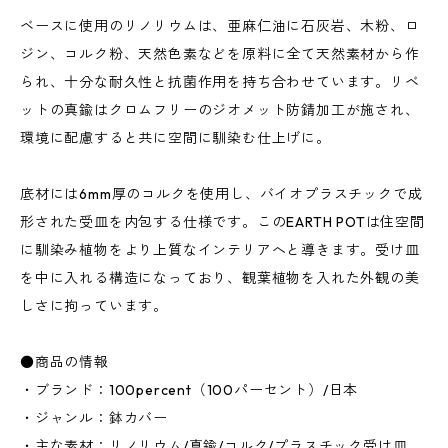
ベースに使用のリノリウムは、亜麻仁油に石灰岩、木粉、ロ
ジン、コルク粉、天然色素などを原料に全て天然素材から作
られ、十分な耐久性と抗菌作用を持ち合わせています。リベ
ットの真鍮はクロムフリーのジオメット防錆加工が施され、
環境に配慮すると共に空間に馴染む仕上げに。
底材には6mm厚のコルクを使用し、バイオプラスチックで成
形された受皿を内包する仕様です。このEARTH POTは住空間
に馴染み植物をより上質なインテリアへと導きます。受け皿
を中に入れる構造になっており、観葉植物を入れた外観の美
しさに拘っています。
●商品の情報
・ブランド：100percent（100パーセント）/日本
・ジャンル：鉢カバー
・主な素材：リノリウム/真鍮/コルク/プラスチック受け皿