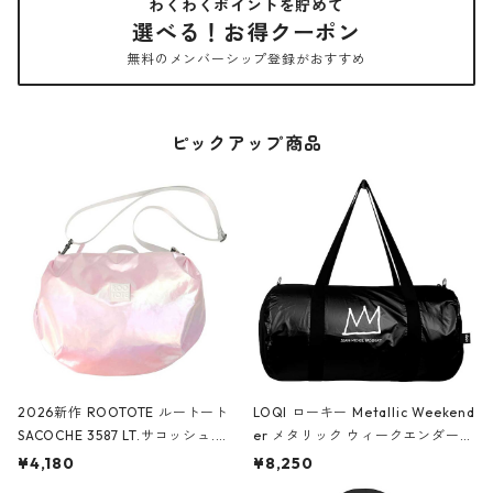
わくわくポイントを貯めて
選べる！お得クーポン
無料のメンバーシップ登録がおすすめ
ピックアップ商品
2026新作 ROOTOTE ルートート
LOQI ローキー Metallic Weekend
SACOCHE 3587 LT.サコッシュ.ル
er メタリック ウィークエンダー
ミエ-B ショルダーバッグ グロスピ
ボストンバッグ ショルダーバッグ
¥4,180
¥8,250
ンク
JEAN-MICHEL BASQUIAT/Crown