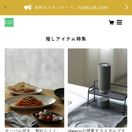
世界のスタンダード、TUBELOR 20th
推しアイテム特集
オーバル皿を、割れにくく、
ideacoが提案するスカルプチ