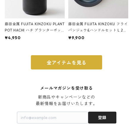
藤田金属 FUJITA KINZOKU PLANT
藤田金属 FUJITA KINZOKU フライ
POT HACHI ハチ プランターポッ
パンジュウ&ハンドルセット L 24c
ト 3号 ブラック
m ガス火・IH対応 鉄フライパン
¥4,950
¥9,900
ウォルナット
全アイテムを見る
メールマガジンを受け取る
新商品やキャンペーンなどの

最新情報をお届けいたします。
登録