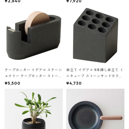
¥2,640
¥7,920
の静物画
テープカッター イデアコ ステーシ
傘立て イデアコ 9本挿し傘立て ミ
ョナリー テープカッター ストーン
ニキューブ ストーンサンドカラー
サンドカラー 石調 ideaco Station
石調 ideaco Umbrella Stand CUB
¥5,500
¥4,730
ery tape cutter ストーンサンド
E ストーンサンドブラック
ブラック