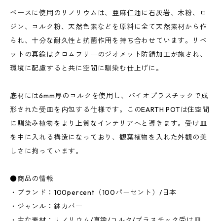
ベースに使用のリノリウムは、亜麻仁油に石灰岩、木粉、ロ
ジン、コルク粉、天然色素などを原料に全て天然素材から作
られ、十分な耐久性と抗菌作用を持ち合わせています。リベ
ットの真鍮はクロムフリーのジオメット防錆加工が施され、
環境に配慮すると共に空間に馴染む仕上げに。
底材には6mm厚のコルクを使用し、バイオプラスチックで成
形された受皿を内包する仕様です。このEARTH POTは住空間
に馴染み植物をより上質なインテリアへと導きます。受け皿
を中に入れる構造になっており、観葉植物を入れた外観の美
しさに拘っています。
●商品の情報
・ブランド：100percent（100パーセント）/日本
・ジャンル：鉢カバー
・主な素材：リノリウム/真鍮/コルク/プラスチック受け皿