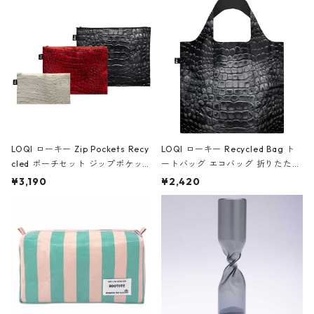
Black ジャン=ミッシェル・バスキ
ア/クラウン ブラック
LOQI ローキー Zip Pockets Recy
LOQI ローキー Recycled Bag ト
cled ポーチセット ジップポケット
ートバッグ エコバッグ 折りたたみ
ファスナーポーチ 撥水加工 トラベ
大きめ 撥水加工 収納ポーチ CRO
¥3,190
¥2,420
ルポーチ 化粧ポーチ 3点セット C
CODILE/Black クロコダイル/ブラ
ROCODILE/Black,Burgundy,Off
ック
White クロコダイル/ブラック、バ
ーガンディー、オフホワイト