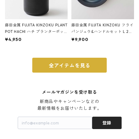
藤田金属 FUJITA KINZOKU PLANT
藤田金属 FUJITA KINZOKU フライ
POT HACHI ハチ プランターポッ
パンジュウ&ハンドルセット L 24c
ト 3号 ブラック
m ガス火・IH対応 鉄フライパン
¥4,950
¥9,900
ウォルナット
全アイテムを見る
メールマガジンを受け取る
新商品やキャンペーンなどの

最新情報をお届けいたします。
登録