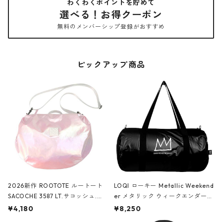
わくわくポイントを貯めて
選べる！お得クーポン
無料のメンバーシップ登録がおすすめ
ピックアップ商品
2026新作 ROOTOTE ルートート
LOQI ローキー Metallic Weekend
SACOCHE 3587 LT.サコッシュ.ル
er メタリック ウィークエンダー
ミエ-B ショルダーバッグ グロスピ
ボストンバッグ ショルダーバッグ
¥4,180
¥8,250
ンク
JEAN-MICHEL BASQUIAT/Crown