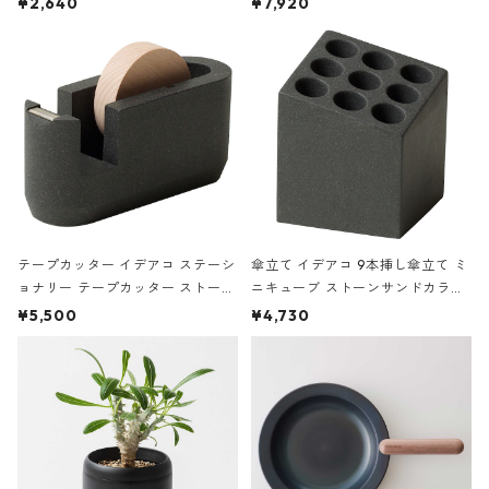
¥2,640
¥7,920
の静物画
テープカッター イデアコ ステーシ
傘立て イデアコ 9本挿し傘立て ミ
ョナリー テープカッター ストーン
ニキューブ ストーンサンドカラー
サンドカラー 石調 ideaco Station
石調 ideaco Umbrella Stand CUB
¥5,500
¥4,730
ery tape cutter ストーンサンド
E ストーンサンドブラック
ブラック