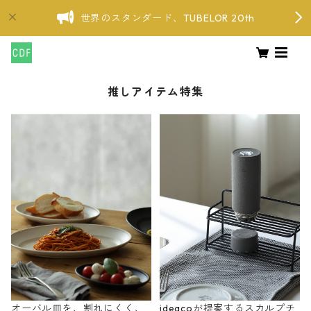
世界のスタンダード、TUBELOR 20th
推しアイテム特集
オーバル皿を、割れにくく、
ideacoが提案するスカルプチ