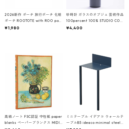
2026新作 ポーチ 旅行ポーチ 化粧
砂時計 ガラスのオブジェ 芸術作品
ポーチ ROOTOTE with ROO pou
100percent 100% STUDIO COH
ch 3532 ルートート WR.ポーチ.ラ
AKU Timeless 100パーセント ス
¥1,980
¥4,400
ミネート-W ピンク・ミント
タジオコハク タイムレス Gray グ
レー
高級ノート FSC認証 中性紙 paper
ミニテーブル イデアコ ウォールテ
blanks ペーパーブランクス MIDI
ーブルB5 ideaco minimal steel f
ハードカバー 罫線 ヴァン・ゴッホ
urniture WALL Table B5 ネイビー