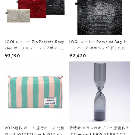
LOQI ローキー Zip Pockets Recy
LOQI ローキー Recycled Bag ト
cled ポーチセット ジップポケット
ートバッグ エコバッグ 折りたたみ
ファスナーポーチ 撥水加工 トラベ
大きめ 撥水加工 収納ポーチ CRO
¥3,190
¥2,420
ルポーチ 化粧ポーチ 3点セット C
CODILE/Black クロコダイル/ブラ
ROCODILE/Black,Burgundy,Off
ック
White クロコダイル/ブラック、バ
ーガンディー、オフホワイト
2026新作 ポーチ 旅行ポーチ 化粧
砂時計 ガラスのオブジェ 芸術作品
ポーチ ROOTOTE with ROO pou
100percent 100% STUDIO COH