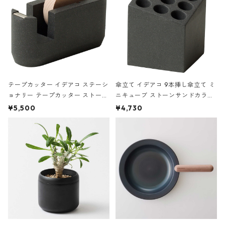
テープカッター イデアコ ステーシ
傘立て イデアコ 9本挿し傘立て ミ
ョナリー テープカッター ストーン
ニキューブ ストーンサンドカラー
サンドカラー 石調 ideaco Station
石調 ideaco Umbrella Stand CUB
¥5,500
¥4,730
ery tape cutter ストーンサンド
E ストーンサンドブラック
ブラック