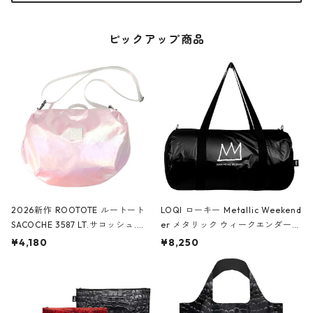
ピックアップ商品
2026新作 ROOTOTE ルートート
LOQI ローキー Metallic Weekend
SACOCHE 3587 LT.サコッシュ.ル
er メタリック ウィークエンダー
ミエ-B ショルダーバッグ グロスピ
ボストンバッグ ショルダーバッグ
¥4,180
¥8,250
ンク
JEAN-MICHEL BASQUIAT/Crown
Black ジャン=ミッシェル・バスキ
ア/クラウン ブラック