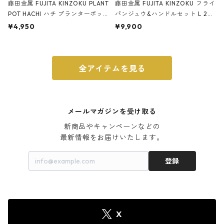
藤田金属 FUJITA KINZOKU PLANT
藤田金属 FUJITA KINZOKU フライ
POT HACHI ハチ プランターポッ
パンジュウ&ハンドルセット L 24c
ト 3号 ブラック
m ガス火・IH対応 鉄フライパン
¥4,950
¥9,900
ウォルナット
全アイテムを見る
メールマガジンを受け取る
新商品やキャンペーンなどの

最新情報をお届けいたします。
登録
X