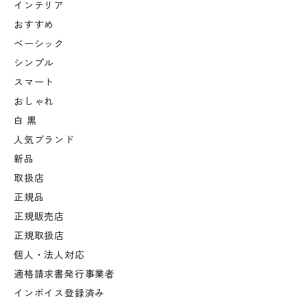
インテリア
おすすめ
ベーシック
シンプル
スマート
おしゃれ
白 黒
人気ブランド
新品
取扱店
正規品
正規販売店
正規取扱店
個人・法人対応
適格請求書発行事業者
インボイス登録済み