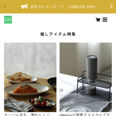
世界のスタンダード、TUBELOR 20th
推しアイテム特集
オーバル皿を、割れにくく、
ideacoが提案するスカルプチ