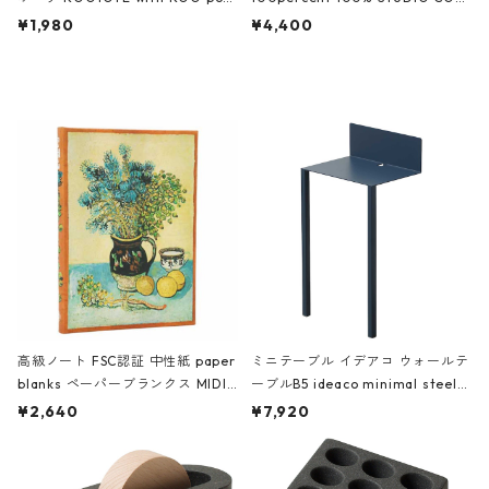
ch 3532 ルートート WR.ポーチ.ラ
AKU Timeless 100パーセント ス
¥1,980
¥4,400
ミネート-W ピンク・ミント
タジオコハク タイムレス Gray グ
レー
高級ノート FSC認証 中性紙 paper
ミニテーブル イデアコ ウォールテ
blanks ペーパーブランクス MIDI
ーブルB5 ideaco minimal steel f
ハードカバー 罫線 ヴァン・ゴッホ
urniture WALL Table B5 ネイビー
¥2,640
¥7,920
の静物画