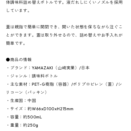
体調味料詰め替えボトルです。液だれしにくいノズルを採用
しています。
蓋は親指で簡単に開閉でき、開いた状態を保ちながら注ぐこ
とができます。蓋は取り外せるので、詰め替えやお手入れが
簡単です。
●商品の情報
・ブランド：YAMAZAKI（山崎実業）/日本
・ジャンル：調味料ボトル
・主な素材：PET-G樹脂（容器）/ポリプロピレン（蓋）/シ
リコーン（パッキン）
・生産国：中国
・サイズ：約W66xD100xH215mm
・容量：約500mL
・重量：約250g