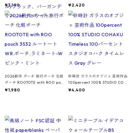
ファスナーポーチ 撥水加工 トラベ
大きめ 撥水加工 収納ポーチ CRO
¥3,190
¥2,420
ルポーチ 化粧ポーチ 3点セット C
CODILE/Black クロコダイル/ブラ
ROCODILE/Black,Burgundy,Off
ック
White クロコダイル/ブラック、バ
ーガンディー、オフホワイト
2026新作 ポーチ 旅行ポーチ 化粧
砂時計 ガラスのオブジェ 芸術作品
ポーチ ROOTOTE with ROO pou
100percent 100% STUDIO COH
ch 3532 ルートート WR.ポーチ.ラ
AKU Timeless 100パーセント ス
¥1,980
¥4,400
ミネート-W ピンク・ミント
タジオコハク タイムレス Gray グ
レー