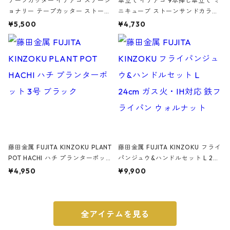
テープカッター イデアコ ステーシ
傘立て イデアコ 9本挿し傘立て ミ
ョナリー テープカッター ストーン
ニキューブ ストーンサンドカラー
サンドカラー 石調 ideaco Station
石調 ideaco Umbrella Stand CUB
¥5,500
¥4,730
ery tape cutter ストーンサンド
E ストーンサンドブラック
ブラック
藤田金属 FUJITA KINZOKU PLANT
藤田金属 FUJITA KINZOKU フライ
POT HACHI ハチ プランターポッ
パンジュウ&ハンドルセット L 24c
ト 3号 ブラック
m ガス火・IH対応 鉄フライパン
¥4,950
¥9,900
ウォルナット
全アイテムを見る