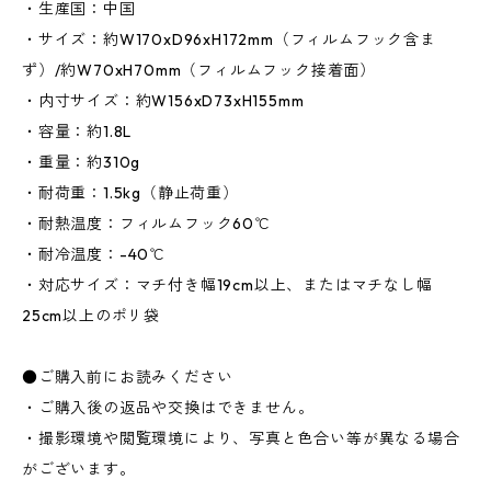
・生産国：中国
・サイズ：約W170xD96xH172mm（フィルムフック含ま
ず）/約W70xH70mm（フィルムフック接着面）
・内寸サイズ：約W156xD73xH155mm
・容量：約1.8L
・重量：約310g
・耐荷重：1.5kg（静止荷重）
・耐熱温度：フィルムフック60℃
・耐冷温度：-40℃
・対応サイズ：マチ付き幅19cm以上、またはマチなし幅
25cm以上のポリ袋
●ご購入前にお読みください
・ご購入後の返品や交換はできません。
・撮影環境や閲覧環境により、写真と色合い等が異なる場合
がございます。