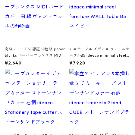
高級ノート FSC認証 中性紙 paper
ミニテーブル イデアコ ウォールテ
blanks ペーパーブランクス MIDI
ーブルB5 ideaco minimal steel f
ハードカバー 罫線 ヴァン・ゴッホ
urniture WALL Table B5 ネイビー
¥2,640
¥7,920
の静物画