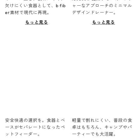
欠けにくい食器として、b fib
ャーなアプローチのミニマル
er素材で現代に再現。
デザインドレーナー。
もっと見る
もっと見る
安全快適の選択を。食器とベ
軽量で割れにくい、普段の食
ースがセパレートになったペ
卓はもちろん、キャンプやパ
ットフィーダー。
ーティーでも大活躍。