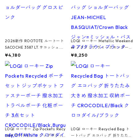
2026新作 ROOTOTE ルートート
LOQI ローキー Metallic Weekend
SACOCHE 3587 LT.サコッシュ.ル
er メタリック ウィークエンダー
ミエ-B ショルダーバッグ グロスピ
ボストンバッグ ショルダーバッグ
¥4,180
¥8,250
ンク
JEAN-MICHEL BASQUIAT/Crown
Black ジャン=ミッシェル・バスキ
ア/クラウン ブラック
LOQI ローキー Zip Pockets Recy
LOQI ローキー Recycled Bag ト
cled ポーチセット ジップポケット
ートバッグ エコバッグ 折りたたみ