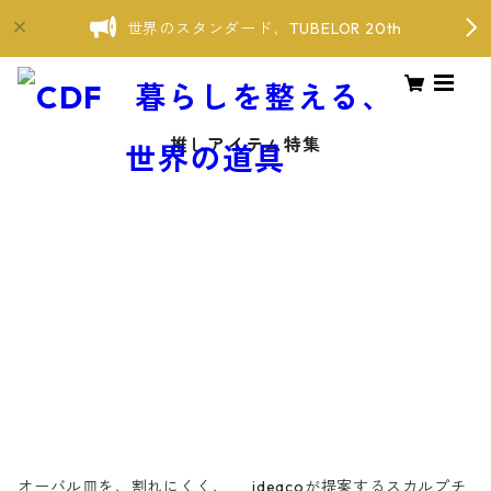
世界のスタンダード、TUBELOR 20th
推しアイテム特集
オーバル皿を、割れにくく、
ideacoが提案するスカルプチ