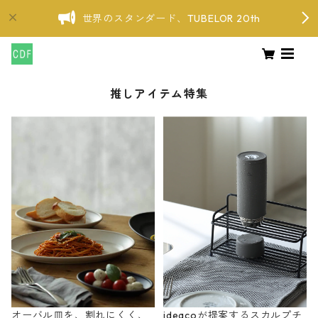
世界のスタンダード、TUBELOR 20th
推しアイテム特集
オーバル皿を、割れにくく、
ideacoが提案するスカルプチ