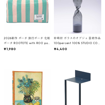
ーガンディー、オフホワイト
2026新作 ポーチ 旅行ポーチ 化粧
砂時計 ガラスのオブジェ 芸術作品
ポーチ ROOTOTE with ROO pou
100percent 100% STUDIO COH
ch 3532 ルートート WR.ポーチ.ラ
AKU Timeless 100パーセント ス
¥1,980
¥4,400
ミネート-W ピンク・ミント
タジオコハク タイムレス Gray グ
レー