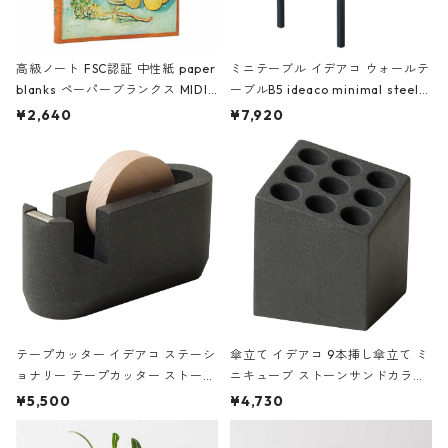
高級ノート FSC認証 中性紙 paper
ミニテーブル イデアコ ウォールテ
blanks ペーパーブランクス MIDI
ーブルB5 ideaco minimal steel f
ハードカバー 罫線 ヴァン・ゴッホ
urniture WALL Table B5 ネイビー
¥2,640
¥7,920
の静物画
テープカッター イデアコ ステーシ
傘立て イデアコ 9本挿し傘立て ミ
ョナリー テープカッター ストーン
ニキューブ ストーンサンドカラー
サンドカラー 石調 ideaco Station
石調 ideaco Umbrella Stand CUB
¥5,500
¥4,730
ery tape cutter ストーンサンド
E ストーンサンドブラック
ブラック