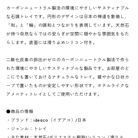
カーボンニュートラル製法の環境にやさしいサスティナブル
な石調トレイです。円形のデザインは日本の禅道を象徴し、
「和」と「輪」の調和とつながりを表現しています。天然石
が持つ自然ならではの安らぎが空間に穏やかな雰囲気をもた
らします。底面には滑り止めシリコン付き。
二酸化炭素の排出がゼロのカーボンニュートラル製法で作ら
れた環境にやさしいサスティナブルな製品です。お部屋のど
こにでも置いておけるナチュラルなトレイ。緩やかな臼状カ
ーブで置いたものが安定しやすい形状です。ホテルライクな
アメニティトレイとしてご使用いただけます。
●商品の情報
・ブランド：ideaco（イデアコ）/日本
・ジャンル：トレイ
・主な素材：天然石/ポリエステル樹脂/シリコン（滑り止