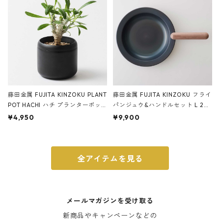
藤田金属 FUJITA KINZOKU PLANT
藤田金属 FUJITA KINZOKU フライ
POT HACHI ハチ プランターポッ
パンジュウ&ハンドルセット L 24c
ト 3号 ブラック
m ガス火・IH対応 鉄フライパン
¥4,950
¥9,900
ウォルナット
全アイテムを見る
メールマガジンを受け取る
新商品やキャンペーンなどの
