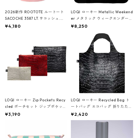
2026新作 ROOTOTE ルートート
LOQI ローキー Metallic Weekend
SACOCHE 3587 LT.サコッシュ.ル
er メタリック ウィークエンダー
ミエ-B ショルダーバッグ グロスピ
ボストンバッグ ショルダーバッグ
¥4,180
¥8,250
ンク
JEAN-MICHEL BASQUIAT/Crown
Black ジャン=ミッシェル・バスキ
ア/クラウン ブラック
LOQI ローキー Zip Pockets Recy
LOQI ローキー Recycled Bag ト
cled ポーチセット ジップポケット
ートバッグ エコバッグ 折りたたみ
ファスナーポーチ 撥水加工 トラベ
大きめ 撥水加工 収納ポーチ CRO
¥3,190
¥2,420
ルポーチ 化粧ポーチ 3点セット C
CODILE/Black クロコダイル/ブラ
ROCODILE/Black,Burgundy,Off
ック
White クロコダイル/ブラック、バ