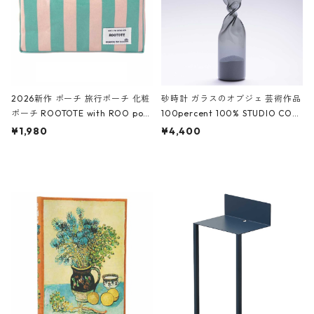
2026新作 ポーチ 旅行ポーチ 化粧
砂時計 ガラスのオブジェ 芸術作品
ポーチ ROOTOTE with ROO pou
100percent 100% STUDIO COH
ch 3532 ルートート WR.ポーチ.ラ
AKU Timeless 100パーセント ス
¥1,980
¥4,400
ミネート-W ピンク・ミント
タジオコハク タイムレス Gray グ
レー