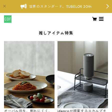
世界のスタンダード、TUBELOR 20th
推しアイテム特集
オーバル皿を、割れにくく、
ideacoが提案するスカルプチ