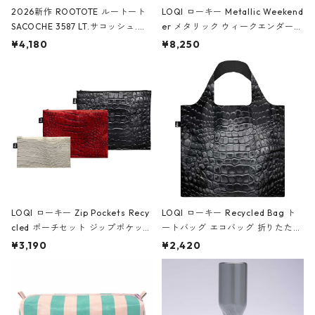
2026新作 ROOTOTE ルートート
LOQI ローキー Metallic Weekend
SACOCHE 3587 LT.サコッシュ.ル
er メタリック ウィークエンダー
ミエ-B ショルダーバッグ グロスピ
ボストンバッグ ショルダーバッグ
¥4,180
¥8,250
ンク
JEAN-MICHEL BASQUIAT/Crown
Black ジャン=ミッシェル・バスキ
ア/クラウン ブラック
LOQI ローキー Zip Pockets Recy
LOQI ローキー Recycled Bag ト
cled ポーチセット ジップポケット
ートバッグ エコバッグ 折りたたみ
ファスナーポーチ 撥水加工 トラベ
大きめ 撥水加工 収納ポーチ CRO
¥3,190
¥2,420
ルポーチ 化粧ポーチ 3点セット C
CODILE/Black クロコダイル/ブラ
ROCODILE/Black,Burgundy,Off
ック
White クロコダイル/ブラック、バ
ーガンディー、オフホワイト