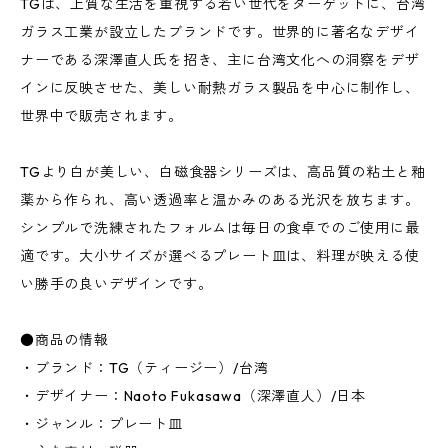
TGは、上質な生活を重視する若い世代をターゲットに、台湾
ガラス工業が設立したブランドです。世界的に著名なデザイ
ナーである深澤直人氏を招き、主に台湾文化への洞察をデザ
インに反映させた、美しい耐熱ガラス製品を中心に制作し、
世界中で販売されます。
TGより白が美しい、白磁食器シリーズは、高品質の粘土と釉
薬から作られ、高い透過率と温かみのある光沢を放ちます。
シンプルで洗練されたフォルムは毎日の食卓でのご使用に最
適です。大小サイズが選べるプレート皿は、料理が映える使
い勝手の良いデザインです。
●商品の情報
・ブランド：TG（ティージー）/台湾
・デザイナー：Naoto Fukasawa（深澤直人）/日本
・ジャンル：プレート皿