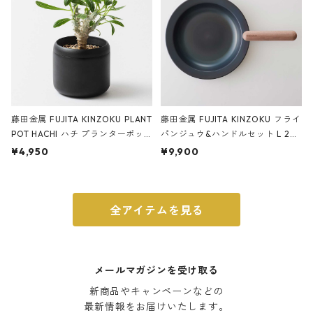
藤田金属 FUJITA KINZOKU PLANT
藤田金属 FUJITA KINZOKU フライ
POT HACHI ハチ プランターポッ
パンジュウ&ハンドルセット L 24c
ト 3号 ブラック
m ガス火・IH対応 鉄フライパン
¥4,950
¥9,900
ウォルナット
全アイテムを見る
メールマガジンを受け取る
新商品やキャンペーンなどの

最新情報をお届けいたします。