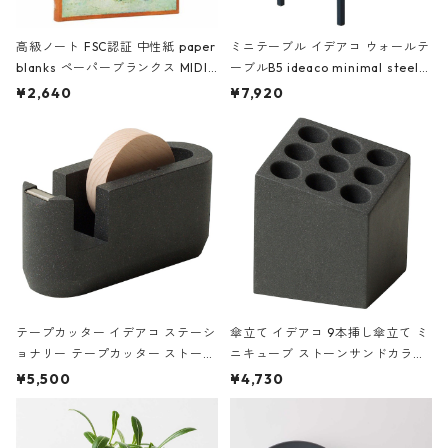
高級ノート FSC認証 中性紙 paper
ミニテーブル イデアコ ウォールテ
blanks ペーパーブランクス MIDI
ーブルB5 ideaco minimal steel f
ハードカバー 罫線 ヴァン・ゴッホ
urniture WALL Table B5 ネイビー
¥2,640
¥7,920
の静物画
テープカッター イデアコ ステーシ
傘立て イデアコ 9本挿し傘立て ミ
ョナリー テープカッター ストーン
ニキューブ ストーンサンドカラー
サンドカラー 石調 ideaco Station
石調 ideaco Umbrella Stand CUB
¥5,500
¥4,730
ery tape cutter ストーンサンド
E ストーンサンドブラック
ブラック