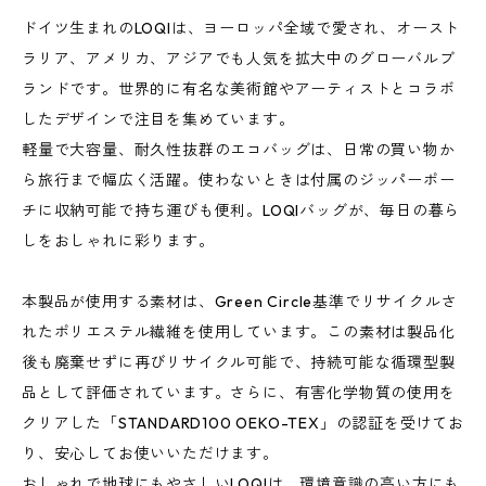
ドイツ生まれのLOQIは、ヨーロッパ全域で愛され、オースト
ラリア、アメリカ、アジアでも人気を拡大中のグローバルブ
ランドです。世界的に有名な美術館やアーティストとコラボ
したデザインで注目を集めています。
軽量で大容量、耐久性抜群のエコバッグは、日常の買い物か
ら旅行まで幅広く活躍。使わないときは付属のジッパーポー
チに収納可能で持ち運びも便利。LOQIバッグが、毎日の暮ら
しをおしゃれに彩ります。
本製品が使用する素材は、Green Circle基準でリサイクルさ
れたポリエステル繊維を使用しています。この素材は製品化
後も廃棄せずに再びリサイクル可能で、持続可能な循環型製
品として評価されています。さらに、有害化学物質の使用を
クリアした「STANDARD100 OEKO-TEX」の認証を受けてお
り、安心してお使いいただけます。
おしゃれで地球にもやさしいLOQIは、環境意識の高い方にも