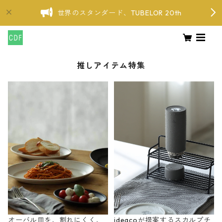
世界のスタンダード、TUBELOR 20th
推しアイテム特集
オーバル皿を、割れにくく、
ideacoが提案するスカルプチ