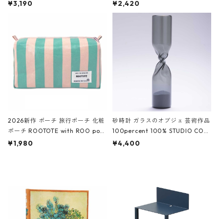
ファスナーポーチ 撥水加工 トラベ
大きめ 撥水加工 収納ポーチ CRO
¥3,190
¥2,420
ルポーチ 化粧ポーチ 3点セット C
CODILE/Black クロコダイル/ブラ
ROCODILE/Black,Burgundy,Off
ック
White クロコダイル/ブラック、バ
ーガンディー、オフホワイト
2026新作 ポーチ 旅行ポーチ 化粧
砂時計 ガラスのオブジェ 芸術作品
ポーチ ROOTOTE with ROO pou
100percent 100% STUDIO COH
ch 3532 ルートート WR.ポーチ.ラ
AKU Timeless 100パーセント ス
¥1,980
¥4,400
ミネート-W ピンク・ミント
タジオコハク タイムレス Gray グ
レー