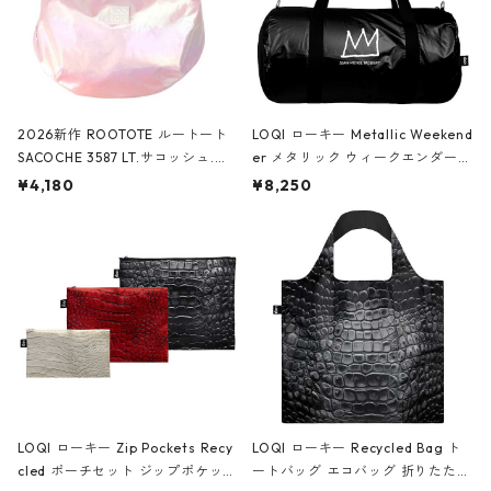
2026新作 ROOTOTE ルートート
LOQI ローキー Metallic Weekend
SACOCHE 3587 LT.サコッシュ.ル
er メタリック ウィークエンダー
ミエ-B ショルダーバッグ グロスピ
ボストンバッグ ショルダーバッグ
¥4,180
¥8,250
ンク
JEAN-MICHEL BASQUIAT/Crown
Black ジャン=ミッシェル・バスキ
ア/クラウン ブラック
LOQI ローキー Zip Pockets Recy
LOQI ローキー Recycled Bag ト
cled ポーチセット ジップポケット
ートバッグ エコバッグ 折りたたみ