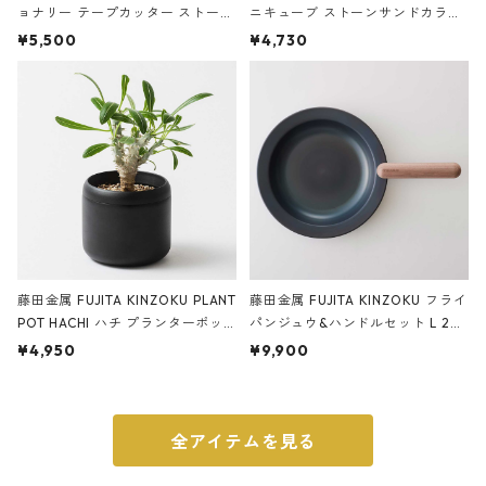
ョナリー テープカッター ストーン
ニキューブ ストーンサンドカラー
サンドカラー 石調 ideaco Station
石調 ideaco Umbrella Stand CUB
¥5,500
¥4,730
ery tape cutter ストーンサンド
E ストーンサンドブラック
ブラック
藤田金属 FUJITA KINZOKU PLANT
藤田金属 FUJITA KINZOKU フライ
POT HACHI ハチ プランターポッ
パンジュウ&ハンドルセット L 24c
ト 3号 ブラック
m ガス火・IH対応 鉄フライパン
¥4,950
¥9,900
ウォルナット
全アイテムを見る