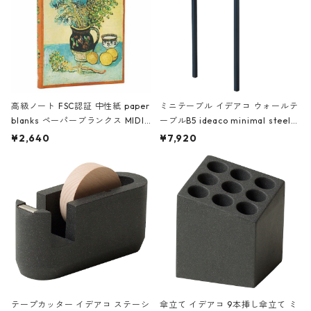
高級ノート FSC認証 中性紙 paper
ミニテーブル イデアコ ウォールテ
blanks ペーパーブランクス MIDI
ーブルB5 ideaco minimal steel f
ハードカバー 罫線 ヴァン・ゴッホ
urniture WALL Table B5 ネイビー
¥2,640
¥7,920
の静物画
テープカッター イデアコ ステーシ
傘立て イデアコ 9本挿し傘立て ミ