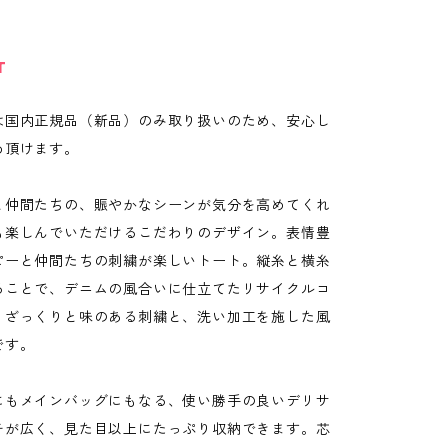
T
は国内正規品（新品）のみ取り扱いのため、安心し
め頂けます。
と仲間たちの、賑やかなシーンが気分を高めてくれ
も楽しんでいただけるこだわりのデザイン。表情豊
ピーと仲間たちの刺繍が楽しいトート。縦糸と横糸
ることで、デニムの風合いに仕立てたリサイクルコ
。ざっくりと味のある刺繍と、洗い加工を施した風
です。
にもメインバッグにもなる、使い勝手の良いデリサ
チが広く、見た目以上にたっぷり収納できます。芯