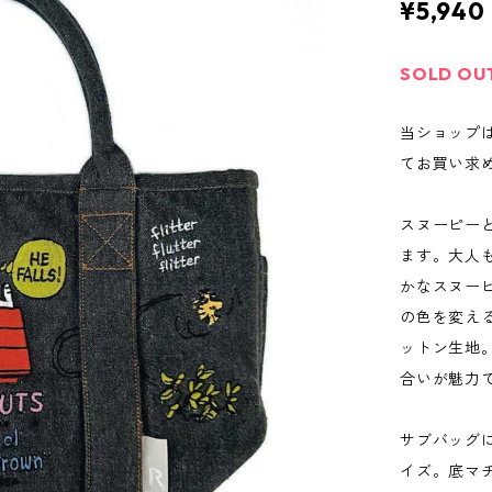
¥5,940
SOLD OU
当ショップ
てお買い求
スヌーピー
ます。大人
かなスヌー
の色を変え
ットン生地
合いが魅力
サブバッグ
イズ。底マ