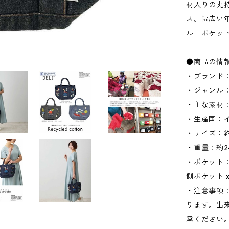
材入りの丸
ス。幅広い
ルーポケッ
●商品の情
・ブランド：
・ジャンル
・主な素材：
・生産国：
・サイズ：約W
・重量：約24
・ポケット：
側ポケット x
・注意事項
ります。出
承ください