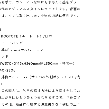
持ち手で、カジュアルな中にもきちんと感をプラ
年代のカジュアルスタイルにマッチします。背面の
トは、すぐに取り出したい小物の収納に便利です。
報
ROOTOTE（ルートート）/日本
：トートバッグ
綿/ポリエステル/レーヨン
インド
370xD145xH240mm/約L350mm（持ち手）
0-280g
外側ポケット x2（サンのみ外側ポケット x1）/内
1
：この商品は、独自の採寸方法により採寸をしてお
来上がりはひとつひとつ異なりますので、予めご了
。その他、商品に付属する注意書きをご確認の上ご