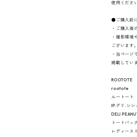
使用くださ
●ご購入前
・ご購入後
・撮影環境
ございます
・当ページ
掲載してい
ROOTOTE
rootote
ルートート
IP.デリ.シ
DELI PEANU
トートバッ
レディース