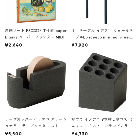
高級ノート FSC認証 中性紙 paper
ミニテーブル イデアコ ウォールテ
blanks ペーパーブランクス MIDI
ーブルB5 ideaco minimal steel f
ハードカバー 罫線 ヴァン・ゴッホ
urniture WALL Table B5 ネイビー
¥2,640
¥7,920
の静物画
テープカッター イデアコ ステーシ
傘立て イデアコ 9本挿し傘立て ミ
ョナリー テープカッター ストーン
ニキューブ ストーンサンドカラー
サンドカラー 石調 ideaco Station
石調 ideaco Umbrella Stand CUB
¥5,500
¥4,730
ery tape cutter ストーンサンド
E ストーンサンドブラック