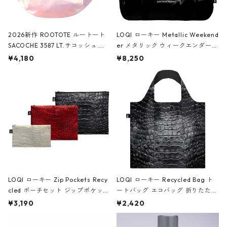
2026新作 ROOTOTE ルートート
LOQI ローキー Metallic Weekend
SACOCHE 3587 LT.サコッシュ.ル
er メタリック ウィークエンダー
ミエ-B ショルダーバッグ グロスピ
ボストンバッグ ショルダーバッグ
¥4,180
¥8,250
ンク
JEAN-MICHEL BASQUIAT/Crown
Black ジャン=ミッシェル・バスキ
ア/クラウン ブラック
LOQI ローキー Zip Pockets Recy
LOQI ローキー Recycled Bag ト
cled ポーチセット ジップポケット
ートバッグ エコバッグ 折りたたみ
ファスナーポーチ 撥水加工 トラベ
大きめ 撥水加工 収納ポーチ CRO
¥3,190
¥2,420
ルポーチ 化粧ポーチ 3点セット C
CODILE/Black クロコダイル/ブラ
ROCODILE/Black,Burgundy,Off
ック