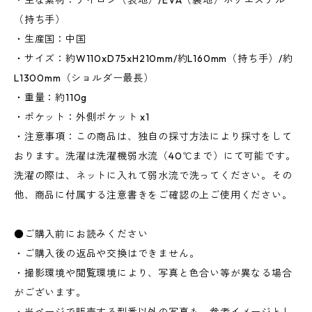
・主な素材：ナイロン（表地）/EVA（裏地）ポリエステル
（持ち手）
・生産国：中国
・サイズ：約W110xD75xH210mm/約L160mm（持ち手）/約
L1300mm（ショルダー最長）
・重量：約110g
・ポケット：外側ポケット x1
・注意事項：この商品は、独自の採寸方法により採寸をして
おります。洗濯は洗濯機弱水流（40℃まで）にて可能です。
洗濯の際は、ネットに入れて弱水流で洗ってください。その
他、商品に付属する注意書きをご確認の上ご使用ください。
●ご購入前にお読みください
・ご購入後の返品や交換はできません。
・撮影環境や閲覧環境により、写真と色合い等が異なる場合
がございます。