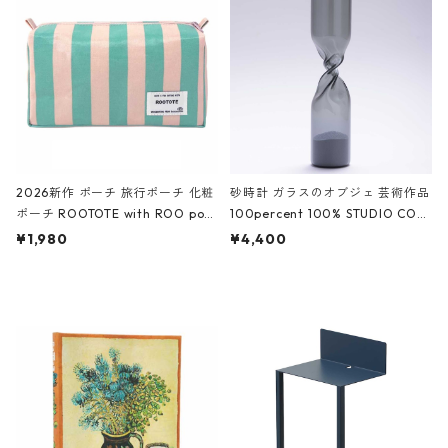
White クロコダイル/ブラック、バ
ーガンディー、オフホワイト
2026新作 ポーチ 旅行ポーチ 化粧
砂時計 ガラスのオブジェ 芸術作品
ポーチ ROOTOTE with ROO pou
100percent 100% STUDIO COH
ch 3532 ルートート WR.ポーチ.ラ
AKU Timeless 100パーセント ス
¥1,980
¥4,400
ミネート-W ピンク・ミント
タジオコハク タイムレス Gray グ
レー