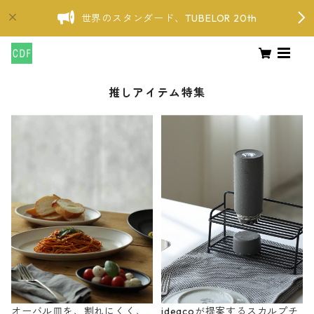
世界のスタンダード、TUBELOR 20th
推しアイテム特集
オーバル皿を、割れにくく、
ideacoが提案するスカルプチ