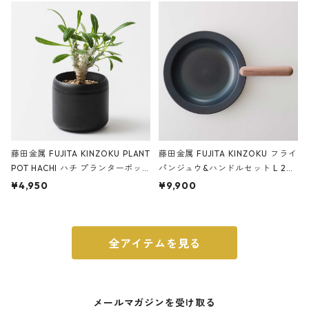
ブラック
藤田金属 FUJITA KINZOKU PLANT
藤田金属 FUJITA KINZOKU フライ
POT HACHI ハチ プランターポッ
パンジュウ&ハンドルセット L 24c
ト 3号 ブラック
m ガス火・IH対応 鉄フライパン
¥4,950
¥9,900
ウォルナット
全アイテムを見る
メールマガジンを受け取る