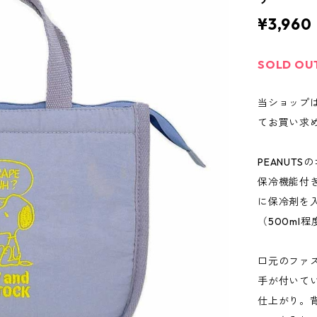
¥3,960
SOLD OU
当ショップ
てお買い求
PEANUT
保冷機能付
に保冷剤を
（500ml
口元のファ
手が付いて
仕上がり。