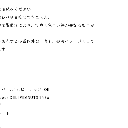
にお読みください
の返品や交換はできません。
や閲覧環境により、写真と色合い等が異なる場合が
。
で販売する型番以外の写真も、参考イメージとして
ます。
ーパー.デリ.ピーナッツ-0E
per DELI PEANUTS 8426
グ
トート