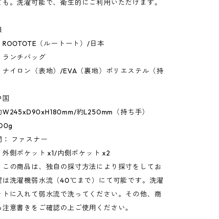
ても。洗濯可能で、衛生的にご利用いただけます。
報
ROOTOTE（ルートート）/日本
：ランチバッグ
ナイロン（表地）/EVA（裏地）ポリエステル（持
中国
245xD90xH180mm/約L250mm（持ち手）
00g
： ファスナー
外側ポケット x1/内側ポケット x2
：この商品は、独自の採寸方法により採寸をしてお
濯は洗濯機弱水流（40℃まで）にて可能です。洗濯
ットに入れて弱水流で洗ってください。その他、商
る注意書きをご確認の上ご使用ください。