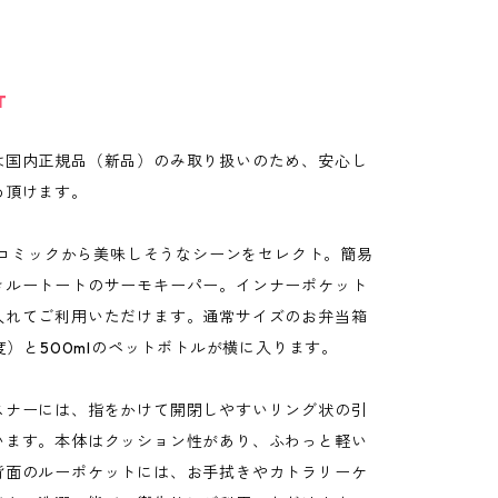
T
は国内正規品（新品）のみ取り扱いのため、安心し
め頂けます。
Sのコミックから美味しそうなシーンをセレクト。簡易
きルートートのサーモキーパー。インナーポケット
入れてご利用いただけます。通常サイズのお弁当箱
程度）と500mlのペットボトルが横に入ります。
スナーには、指をかけて開閉しやすいリング状の引
います。本体はクッション性があり、ふわっと軽い
背面のルーポケットには、お手拭きやカトラリーケ