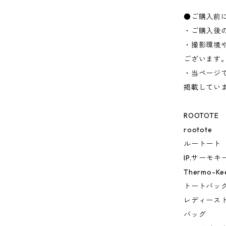
●ご購入前
・ご購入後
・撮影環境
ございます
・当ページ
掲載してい
ROOTOTE
rootote
ルートート
IP.サーモキ
Thermo-Kee
トートバッ
レディース
バッグ