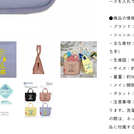
ースを入れ
●商品の情
・ブランド：
・ジャンル
・主な素材：
ち手）
・生産国：
・サイズ：約W
・重量：約1
・メイン開閉
・ポケット：
・注意事項
ります。洗
の際は、ネ
品に付属す