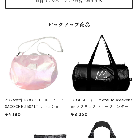
無料のメンバーシップ登録がおすすめ
ピックアップ商品
2026新作 ROOTOTE ルートート
LOQI ローキー Metallic Weekend
SACOCHE 3587 LT.サコッシュ.ル
er メタリック ウィークエンダー
ミエ-B ショルダーバッグ グロスピ
ボストンバッグ ショルダーバッグ
¥4,180
¥8,250
ンク
JEAN-MICHEL BASQUIAT/Crown
Black ジャン=ミッシェル・バスキ
ア/クラウン ブラック