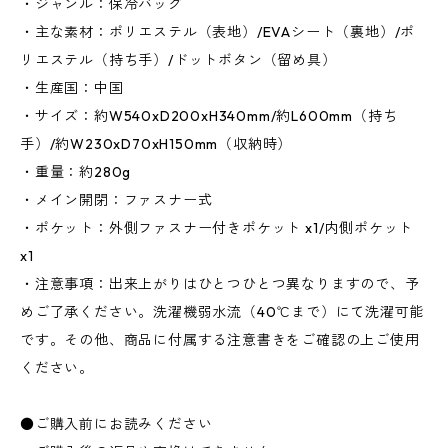
・ジャンル：保冷バッグ
・主な素材：ポリエステル（表地）/EVAシート（裏地）/ポ
リエステル（持ち手）/ドットボタン（留め具）
・生産国：中国
・サイズ：約W540xD200xH340mm/約L600mm（持ち
手）/約W230xD70xH150mm（収納時）
・重量：約280g
・メイン開閉：ファスナー式
・ポケット：外側ファスナー付きポケット x1/内側ポケット
x1
・注意事項：出来上がりはひとつひとつ異なりますので、予
めご了承ください。洗濯機弱水流（40℃まで）にて洗濯可能
です。その他、商品に付属する注意書きをご確認の上ご使用
ください。
●ご購入前にお読みください