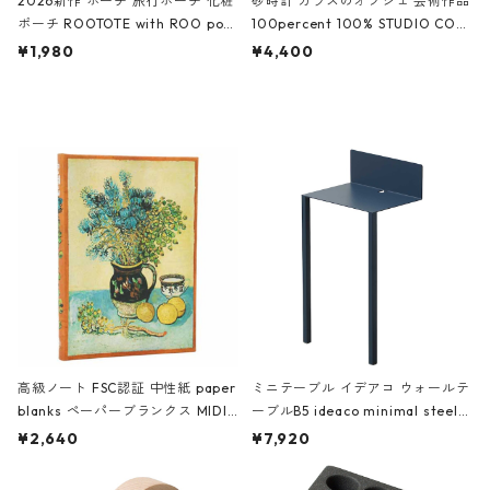
2026新作 ポーチ 旅行ポーチ 化粧
砂時計 ガラスのオブジェ 芸術作品
ポーチ ROOTOTE with ROO pou
100percent 100% STUDIO COH
ch 3532 ルートート WR.ポーチ.ラ
AKU Timeless 100パーセント ス
¥1,980
¥4,400
ミネート-W ピンク・ミント
タジオコハク タイムレス Gray グ
レー
高級ノート FSC認証 中性紙 paper
ミニテーブル イデアコ ウォールテ
blanks ペーパーブランクス MIDI
ーブルB5 ideaco minimal steel f
ハードカバー 罫線 ヴァン・ゴッホ
urniture WALL Table B5 ネイビー
¥2,640
¥7,920
の静物画