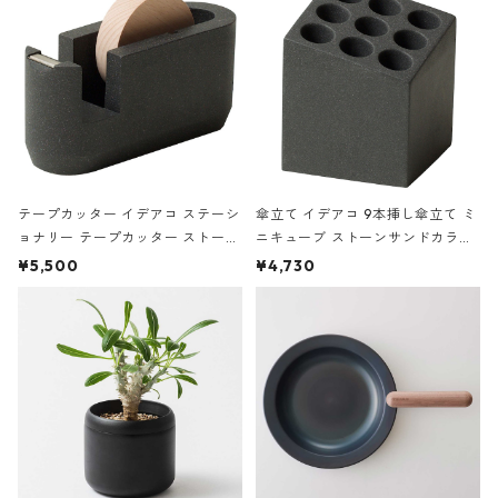
テープカッター イデアコ ステーシ
傘立て イデアコ 9本挿し傘立て ミ
ョナリー テープカッター ストーン
ニキューブ ストーンサンドカラー
サンドカラー 石調 ideaco Station
石調 ideaco Umbrella Stand CUB
¥5,500
¥4,730
ery tape cutter ストーンサンド
E ストーンサンドブラック
ブラック