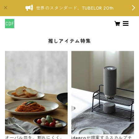
世界のスタンダード、TUBELOR 20th
推しアイテム特集
オーバル皿を、割れにくく、
ideacoが提案するスカルプチ