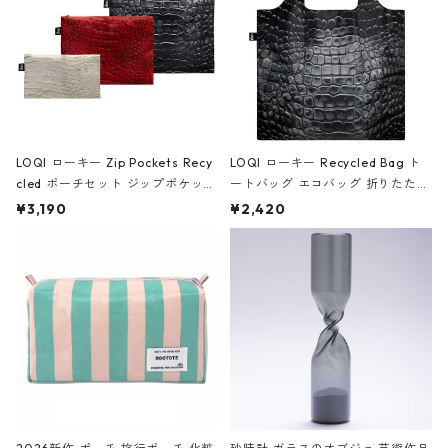
LOQI ローキー Zip Pockets Recy
LOQI ローキー Recycled Bag ト
cled ポーチセット ジップポケット
ートバッグ エコバッグ 折りたたみ
ファスナーポーチ 撥水加工 トラベ
大きめ 撥水加工 収納ポーチ CRO
¥3,190
¥2,420
ルポーチ 化粧ポーチ 3点セット C
CODILE/Black クロコダイル/ブラ
ROCODILE/Black,Burgundy,Off
ック
White クロコダイル/ブラック、バ
ーガンディー、オフホワイト