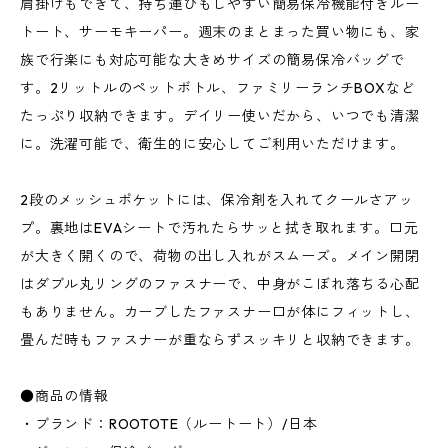
肩掛けもできて、持ち運びもしやすい簡易保冷機能付きルー
トート、サーモキーパー。週末のまとまった買い物にも、家
族で行楽にも対応可能な大きめサイズの簡易保冷バッグで
す。2リットルのペットボトル、ファミリーランチBOXなど
たっぷり収納できます。デイリー使いだから、いつでも清潔
に。洗濯可能で、衛生的に安心してご利用いただけます。
2段のメッシュポケットには、保冷剤を入れてクールさアッ
プ。裏地はEVAシートで汚れたらサッと拭き取れます。口元
が大きく開くので、荷物の出し入れがスムーズ。メイン開閉
はダブル丸リングのファスナーで、中身がこぼれ落ちる心配
もありません。カーブしたファスナー口が体にフィットし、
畳んだ時もファスナーが重ならずスッキリと収納できます。
●商品の情報
・ブランド：ROOTOTE（ルートート）/日本