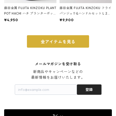
藤田金属 FUJITA KINZOKU PLANT
藤田金属 FUJITA KINZOKU フライ
POT HACHI ハチ プランターポッ
パンジュウ&ハンドルセット L 24c
ト 3号 ブラック
m ガス火・IH対応 鉄フライパン
¥4,950
¥9,900
ウォルナット
全アイテムを見る
メールマガジンを受け取る
新商品やキャンペーンなどの

最新情報をお届けいたします。
登録