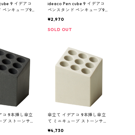
n cube 9 イデアコ
ideaco Pen cube 9 イデアコ
 ペンキューブ9
ペンスタンド ペンキューブ9
ンドブラック
ストーンサンドホワイト
¥2,970
SOLD OUT
アコ 9本挿し傘立
傘立て イデアコ 9本挿し傘立
ーブ ストーンサン
て ミニキューブ ストーンサン
deaco Umbrell
ドカラー 石調 ideaco Umbrell
¥4,730
CUBE ストーンサンド
a Stand CUBE ストーンサンド