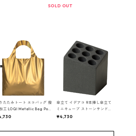
ホワイト
SOLD OUT
りたたみトート エコバッグ 撥
傘立て イデアコ 9本挿し傘立て
工 LOQI Metallic Bag Pouc
ミニキューブ ストーンサンドカ
 Set ローキー トートバッグ 収
ラー 石調 ideaco Umbrella Sta
4,730
¥4,730
ポーチセット メタリック マッ
nd CUBE ストーンサンドブラッ
ゴールド
ク