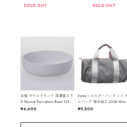
ンドブラック
SOLD OUT
SOLD OUT
白磁 ボウルラウンド 深澤直人 T
2wayショルダーバッグ ミニ
G Round Porcelain Bowl 1250
ムバッグ 撥水加工 LOQI Mini
ml ティージー 磁器 ラウンドボ
eekender Reflective ロー
¥6,600
¥5,500
ウル 1250ml ホワイト
ミニ ウィークエンダー リフ
ティブ MOOMIN/MINI WEEK
DER/Reflective ムーミン/