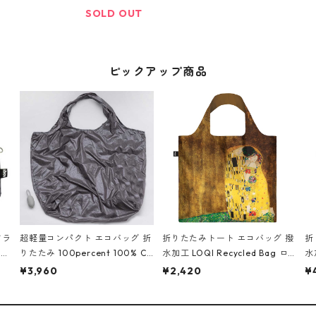
ンドホワイト
ブラック
SOLD OUT
ピックアップ商品
ドラ
超軽量コンパクト エコバッグ 折
折りたたみトート エコバッグ 撥
折
 W
りたたみ 100percent 100% C
水加工 LOQI Recycled Bag ロ
水加
キー
OCOON - Large 100パーセン
ーキー 大きめ トートバッグ 絵
h
¥3,960
¥2,420
¥
レク
ト コクーン ラージ グレー
画 MUSEUM Collection グスタ
納
EN
フ・クリムト/接吻
ト
ミニ