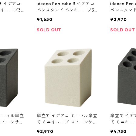
e 3 イデアコ
ideaco Pen cube 3 イデアコ
ideaco Pe
ンキューブ3
ペンスタンド ペンキューブ3
ペンスタンド
ラック
ストーンサンドホワイト
ストーンサ
¥1,650
¥2,970
SOLD OUT
SOLD OUT
ミニマル傘立
傘立て イデアコ ミニマル傘立
傘立て イデ
ストーンサン
て ミニキューブ ストーンサン
て ミニキュ
o Umbrell
ドカラー 石調 ideaco Umbrell
ドカラー 石調 i
¥2,970
¥4,730
cube ストーンサ
a Stand mini cube ストーンサ
a Stand 